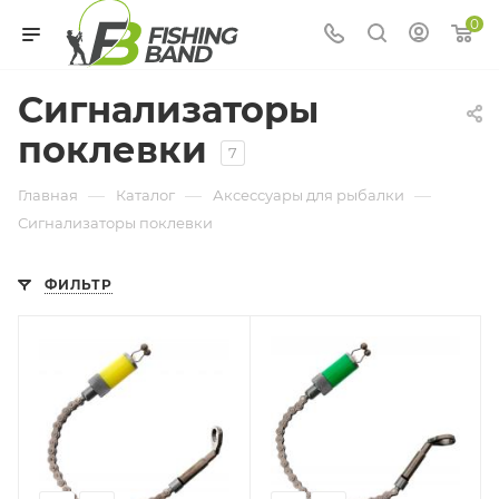
0
Сигнализаторы
поклевки
7
—
—
—
Главная
Каталог
Аксессуары для рыбалки
Сигнализаторы поклевки
ФИЛЬТР