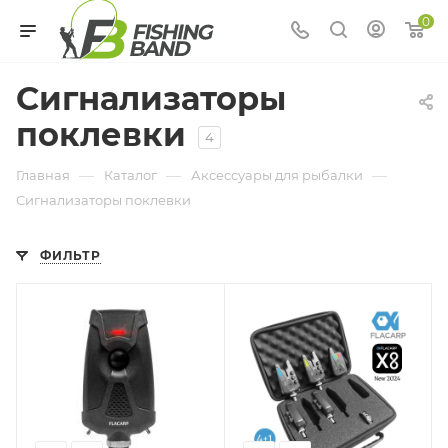
0
Сигнализаторы
поклевки
4
—
—
—
Главная
Каталог
Аксессуары для рыбалки
Сигнализаторы поклевки
ФИЛЬТР