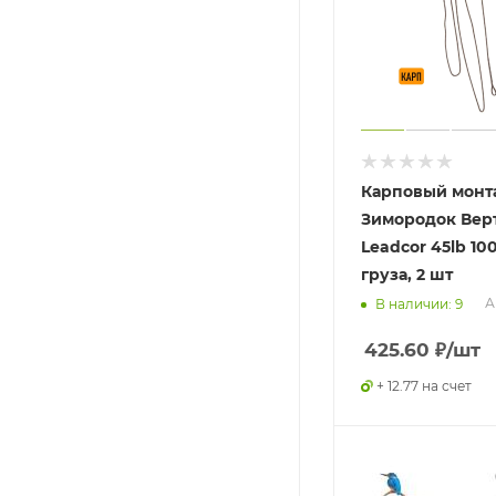
Карповый монт
Зимородок Вер
Leadcor 45lb 10
груза, 2 шт
А
В наличии: 9
425.60
₽
/шт
+ 12.77 на счет