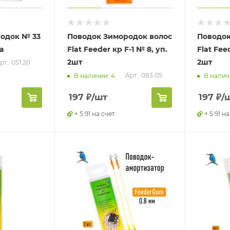
родок № 33
Поводок Зимородок волос
Поводок
а
Flat Feeder кр F-1 № 8, уп.
Flat Fee
2шт
2шт
рт.: 051.20
Арт.: 083.05
В наличии: 4
В налич
197
₽
/шт
197
₽
/
+ 5.91 на счет
+ 5.91 н