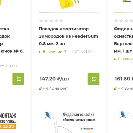
стка
Поводок-амортизатор
Фидерн
одок
Зимородок из FeederGum
оснастк
ер
0.8 мм, 2 шт
Вертолё
рючок № 6,
мм, 1 шт
Арт.: 061.07
В наличии: 7
В наличи
рт.: 082.13
147.20
₽
/шт
161.60
+ 4.42 на счет
+ 4.85 н