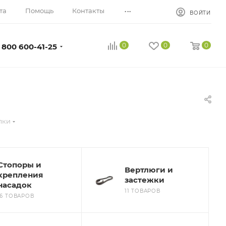
...
та
Помощь
Контакты
ВОЙТИ
0
0
0
 800 600-41-25
лки
Стопоры и
Вертлюги и
крепления
застежки
насадок
11 ТОВАРОВ
16 ТОВАРОВ