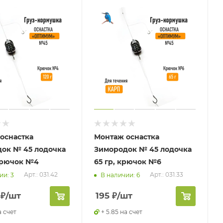
оснастка
Монтаж оснастка
ок № 45 лодочка
Зимородок № 45 лодочка
 крючок №4
65 гр, крючок №6
Арт.: 031.42
Арт.: 031.33
ии: 3
В наличии: 6
₽
/шт
195
₽
/шт
а счет
+ 5.85 на счет