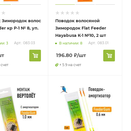
 Зимородок волос
Поводок волосяной
der кр Р-1 № 8, уп.
Зимородок Flat Feeder
Hayabusa K-1 №10, 2 шт
Арт.: 083.03
Арт.: 083.01
ии: 3
В наличии: 8
шт
196.80
₽
/шт
а счет
+ 5.9 на счет