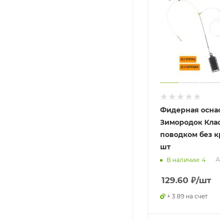
Фидерная осна
Зимородок Клас
поводком без к
шт
А
В наличии: 4
129.60
₽
/шт
+ 3.89 на счет