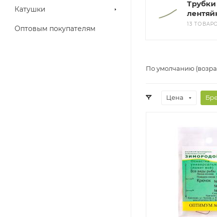
Трубки
Катушки
лентяй
13 ТОВАР
Оптовым покупателям
По умолчанию (возра
Цена
Бр