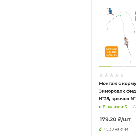
Монтаж с корм
Зимородок фи
№25, крючок №
А
В наличии: 3
179.20
₽
/шт
+ 5.38 на счет