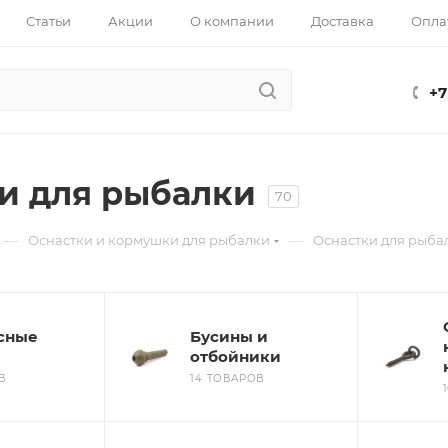
Статьи
Акции
О компании
Доставка
Опла
+7
и для рыбалки
70
—
—
Оснастки и кормушки для рыбалки
Оснастки для рыба
сные
Бусины и
ы
отбойники
В
14 ТОВАРОВ