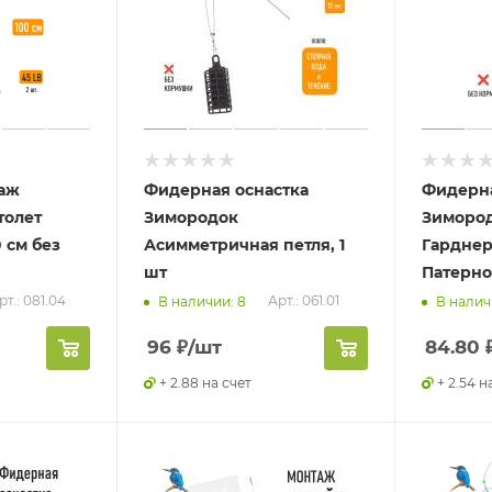
аж
Фидерная оснастка
Фидерна
толет
Зимородок
Зимород
0 см без
Асимметричная петля, 1
Гарднер
шт
Патернос
рт.: 081.04
Арт.: 061.01
В наличии: 8
В налич
96
₽
/шт
84.80
+ 2.88 на счет
+ 2.54 н