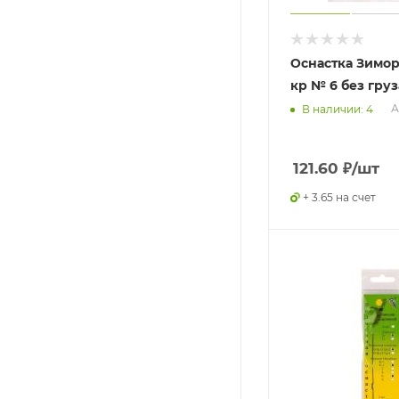
Оснастка Зимо
кр № 6 без груз
А
В наличии: 4
121.60
₽
/шт
+ 3.65 на счет