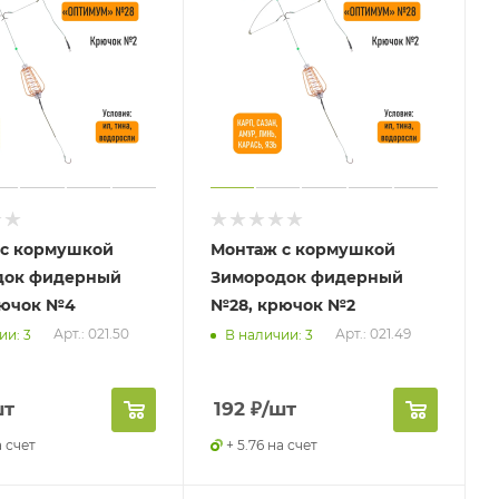
 с кормушкой
Монтаж с кормушкой
док фидерный
Зимородок фидерный
рючок №4
№28, крючок №2
Арт.: 021.50
Арт.: 021.49
ии: 3
В наличии: 3
шт
192
₽
/шт
а счет
+ 5.76 на счет