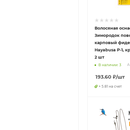
Волосяная осна
Зимородок пов
карповый фид
Hayabusa P-1, к
2 шт
А
В наличии: 3
193.60
₽
/шт
+ 5.81 на счет