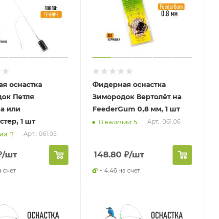
я оснастка
Фидерная оснастка
ок Петля
Зимородок Вертолёт на
а или
FeederGum 0,8 мм, 1 шт
тер, 1 шт
Арт.: 061.06
В наличии: 5
Арт.: 061.05
ии: 7
₽
/шт
148.80
₽
/шт
а счет
+ 4.46 на счет