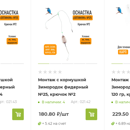
ушкой
Монтаж с кормушкой
Монтаж 
дерный
Зимородок фидерный
Зимород
4
№25, крючок №2
120 гр,
рт.: 021.43
Арт.: 021.42
В наличии: 4
В налич
180.80
₽
/шт
229.50
+ 5.42 на счет
+ 6.89 н