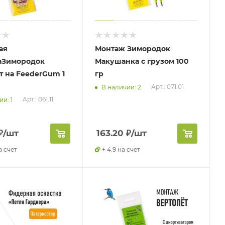
ая
Монтаж Зимородок
аЗимородок
Макушанка с грузом 100
т на FeederGum 1
гр
Арт.: 071.01
В наличии: 2
Арт.: 061.11
и: 1
₽
/шт
163.20
₽
/шт
а счет
+ 4.9 на счет