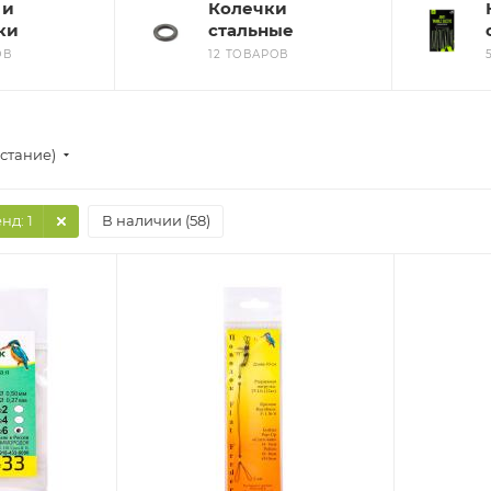
 и
Колечки
ки
стальные
ОВ
12 ТОВАРОВ
стание)
енд
: 1
В наличии (
58
)