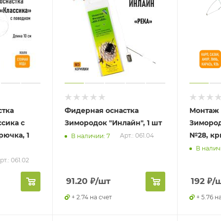
стка
Фидерная оснастка
Монтаж
сика с
Зимородок "Инлайн", 1 шт
Зиморо
рючка, 1
№28, к
Арт.: 061.04
В наличии: 7
В налич
рт.: 061.02
91.20
₽
/шт
192
₽
/
+ 2.74 на счет
+ 5.76 н