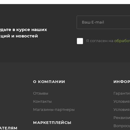
удьте в курсе наших
кций и новостей
Я согласен на
обрабо
О КОМПАНИИ
ИНФО
Отзывы
Гаранти
Контакты
Условия
Магазины-партнеры
Условия
Реквиз
МАРКЕТПЛЕЙСЫ
Вопросы
АТЕЛЯМ