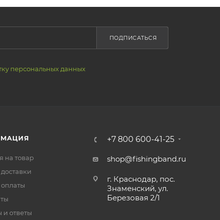
ПОДПИСАТЬСЯ
тку персональных данных
РМАЦИЯ
+7 800 600-41-25
я на товар
shop@fishingband.ru
 доставки
г. Краснодар, пос.
 оплаты
Знаменский, ул.
Березовая 2/1
иты
 и ответы