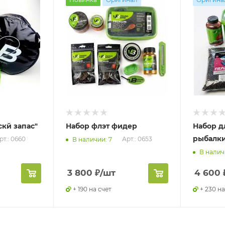
скй запас"
Набор флэт фидер
Набор д
рыбалк
рт.: 0660
Арт.: 0653
В наличии: 7
В налич
3 800
₽
/шт
4 600
+ 190 на счет
+ 230 на