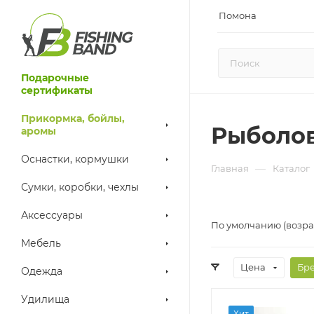
Помона
Подарочные
сертификаты
Прикормка, бойлы,
Рыболов
аромы
Оснастки, кормушки
—
Главная
Каталог
Сумки, коробки, чехлы
Аксессуары
По умолчанию (возра
Мебель
Цена
Бр
Одежда
Удилища
Хит