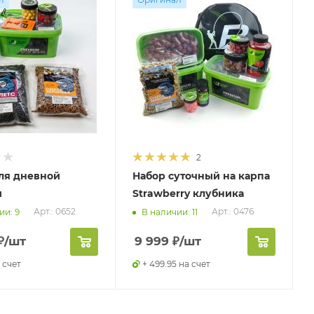
2
ля дневной
Набор суточный на карпа
и
Strawberry клубника
Арт.: 0652
Арт.: 0476
ии: 9
В наличии: 11
₽
/шт
9 999
₽
/шт
 счет
+ 499.95 на счет