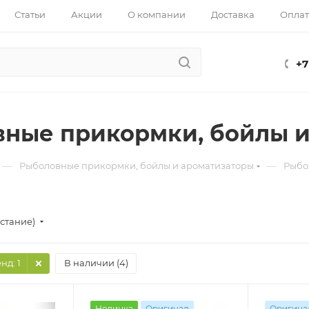
Статьи
Акции
О компании
Доставка
Оплат
+7
ные прикормки, бойлы и
—
—
Рыболовные прикормки, бойлы и ароматизаторы
Рыбо
стание)
енд
: 1
В наличии (
4
)
Новинка
Оригинал
Оригина