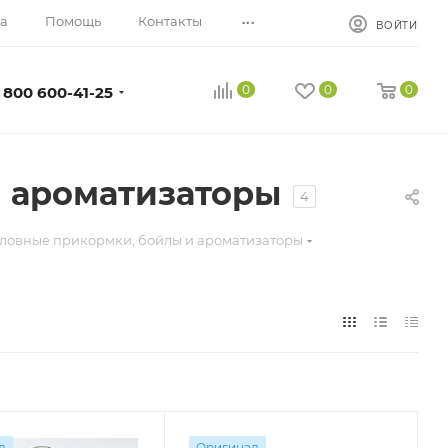
...
а
Помощь
Контакты
ВОЙТИ
0
0
0
 800 600-41-25
 ароматизаторы
4
ловные прикормки, бойлы и ароматизаторы
л
Оригинал