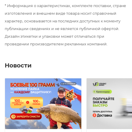
эргономичную
рукоять
из
Duplon
,
* Информация о характеристиках, комплекте поставки, стране
Тип колец — SIC
обеспечивающую комфорт и контроль при
изготовления и внешнем виде товара носит справочный
силовой ловле.
Материал бланка — японский карбон Torayca
характер, основывается на последних доступных к моменту
В комплект входят три высокочувствительные
Катушкодержатель — винтовой, современный
публикации сведениях и не является публичной офертой.
карбоновые вершинки квивертипы (2.0 / 3.0 / 4.0
Дизайн этикетки и упаковки может отличаться при
Рукоять — Duplon (EVA)
oz), которые позволяют фиксировать даже
проведении производителем рекламных компаний.
Вершинки — карбоновые, 1.0 / 2.0 / 3.0 oz
аккуратные поклёвки и адаптироваться под
разные условия ловли.
Новости