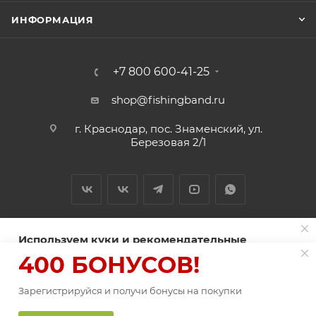
ИНФОРМАЦИЯ
+7 800 600-41-25
shop@fishingband.ru
г. Краснодар, пос. Знаменский, ул.
Березовая 2/1
Используем куки и рекомендательные
технологии для улучшения работы сайта
400 БОНУСОВ!
2026 © ИП Нитиевский А.В.
Пользуясь сайтом Fishingband.ru, вы соглашаетесь на
использование
Зарегистрируйся и получи бонусы на покупки
файлов куки
.
ПОД ЗАКАЗ
Оферта