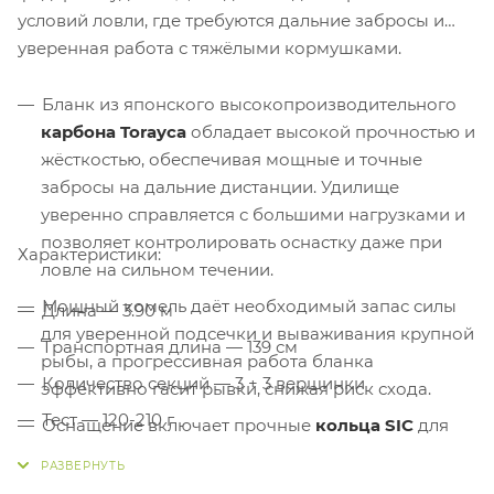
условий ловли, где требуются дальние забросы и
уверенная работа с тяжёлыми кормушками.
Бланк из японского высокопроизводительного
карбона Torayca
обладает высокой прочностью и
жёсткостью, обеспечивая мощные и точные
забросы на дальние дистанции. Удилище
уверенно справляется с большими нагрузками и
позволяет контролировать оснастку даже при
Характеристики:
ловле на сильном течении.
Мощный комель даёт необходимый запас силы
Длина — 3.90 м
для уверенной подсечки и вываживания крупной
Транспортная длина — 139 см
рыбы, а прогрессивная работа бланка
Количество секций — 3 + 3 вершинки
эффективно гасит рывки, снижая риск схода.
Тест — 120-210 г
Оснащение включает прочные
кольца SIC
для
свободного схода лески, надёжный
Вес удилища — 319 г
катушкодержатель с современным покрытием и
Количество колец — 15