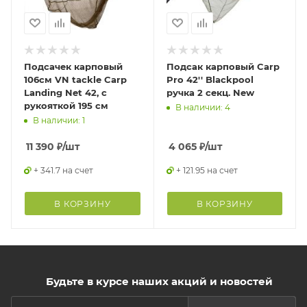
Подсачек карповый
Подсак карповый Carp
106см VN tackle Carp
Pro 42'' Blackpool
Landing Net 42, с
ручка 2 секц. New
рукояткой 195 см
В наличии: 4
В наличии: 1
11 390
₽
/шт
4 065
₽
/шт
+ 341.7 на счет
+ 121.95 на счет
В КОРЗИНУ
В КОРЗИНУ
Будьте в курсе наших акций и новостей