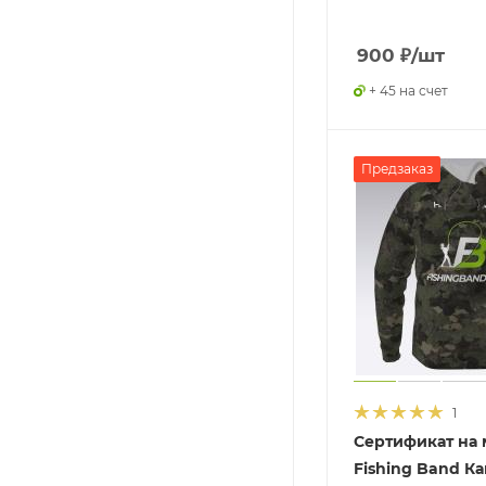
900
₽
/шт
+ 45 на счет
Предзаказ
1
Сертификат на
Fishing Band К