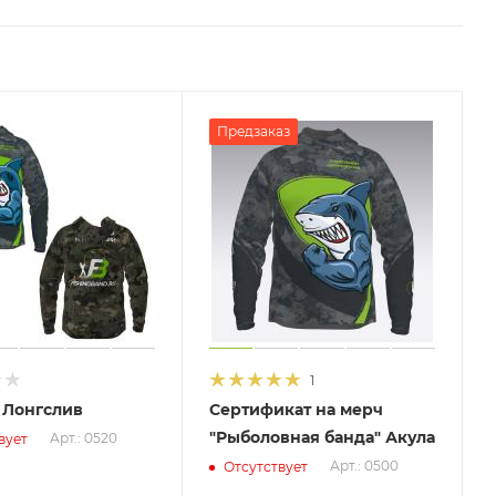
Предзаказ
1
 Лонгслив
Сертификат на мерч
"Рыболовная банда" Акула
Арт.: 0520
вует
Арт.: 0500
Отсутствует