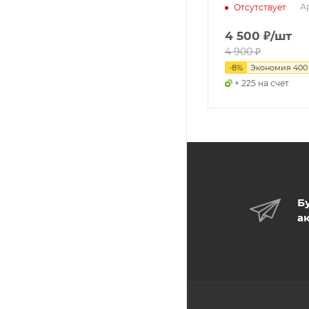
Ар
Отсутствует
4 500
₽
/шт
4 900
₽
-
8
%
Экономия
400
+ 225 на счет
Б
а