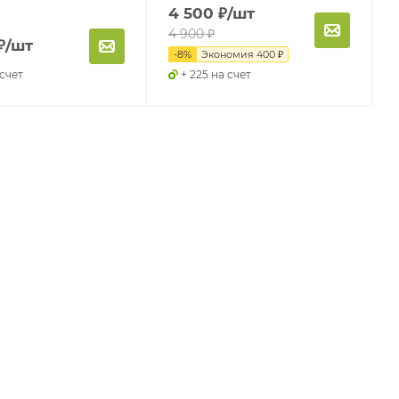
4 500
₽
/шт
4 900
₽
₽
/шт
-
8
%
Экономия
400
₽
 счет
+ 225 на счет