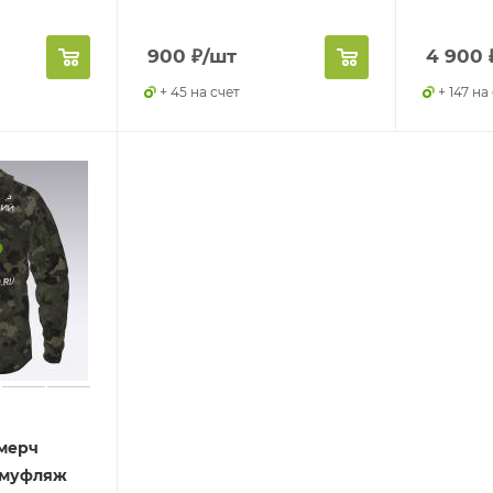
900
₽
/шт
4 900
+ 45 на счет
+ 147 на
 мерч
амуфляж