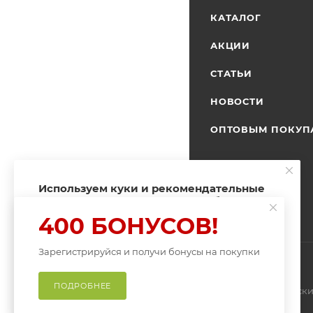
КАТАЛОГ
АКЦИИ
СТАТЬИ
НОВОСТИ
ОПТОВЫМ ПОКУП
Используем куки и рекомендательные
технологии для улучшения работы
сайта
400 БОНУСОВ!
Пользуясь сайтом Fishingband.ru, вы
соглашаетесь на использование
Зарегистрируйся и получи бонусы на покупки
файлов куки
.
ПРИНИМАЮ
ПОДРОБНЕЕ
2026 © ИП Нитиевски