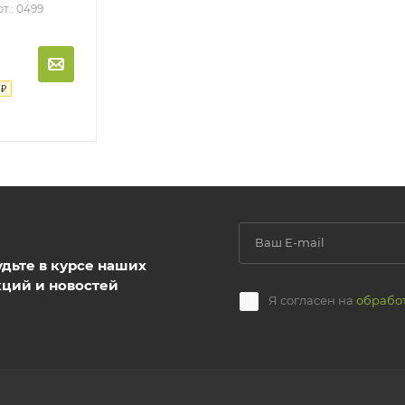
т.: 0499
₽
удьте в курсе наших
кций и новостей
Я согласен на
обрабо