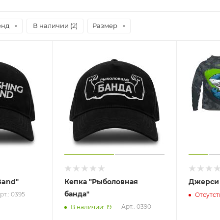
енд
В наличии (
2
)
Размер
Band"
Кепка "Рыболовная
Джерси
банда"
рт.: 0395
Отсутст
Арт.: 0390
В наличии: 19