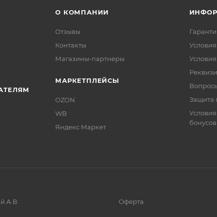
О КОМПАНИИ
ИНФО
Отзывы
Гаранти
Контакты
Условия
Магазины-партнеры
Условия
Реквиз
МАРКЕТПЛЕЙСЫ
Вопросы
АТЕЛЯМ
Защита 
OZON
Условия
WB
бонусов
Яндекс Маркет
й А.В.
Оферта