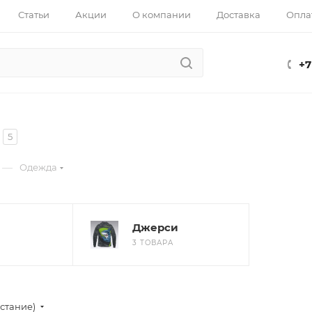
Статьи
Акции
О компании
Доставка
Опла
+7
5
—
Одежда
Джерси
3 ТОВАРА
стание)