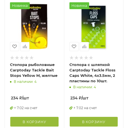
Новинка
Новинка
Стопора рыболовные
Стопора с шляпкой
Carptoday Tackle Bait
Carptoday Tackle Floss
Stops Yellow M, желтые
Caps White, 4х3.5мм, 2
пластины по 10шт.
В наличии: 4
В наличии: 4
234
₽
/шт
234
₽
/шт
+ 7.02 на счет
+ 7.02 на счет
В КОРЗИНУ
В КОРЗИНУ