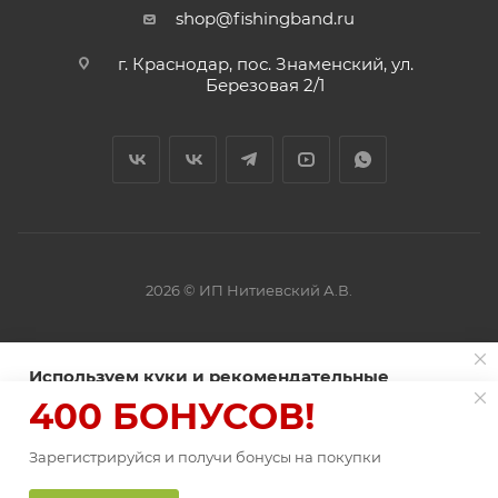
shop@fishingband.ru
г. Краснодар, пос. Знаменский, ул.
Березовая 2/1
2026 © ИП Нитиевский А.В.
Оферта
Используем куки и рекомендательные
технологии для улучшения работы сайта
400 БОНУСОВ!
Пользуясь сайтом Fishingband.ru, вы соглашаетесь на
использование
Зарегистрируйся и получи бонусы на покупки
файлов куки
.