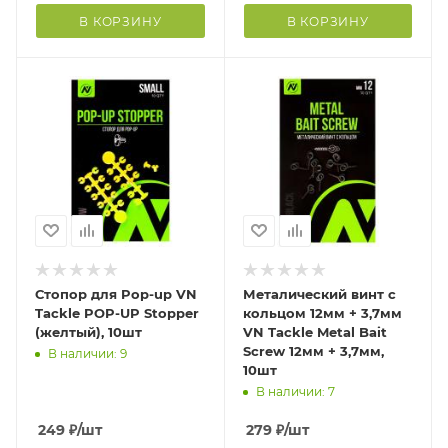
В КОРЗИНУ
В КОРЗИНУ
Стопор для Pop-up VN
Металический винт с
Tackle POP-UP Stopper
кольцом 12мм + 3,7мм
(желтый), 10шт
VN Tackle Metal Bait
Screw 12мм + 3,7мм,
В наличии: 9
10шт
В наличии: 7
249
₽
/шт
279
₽
/шт