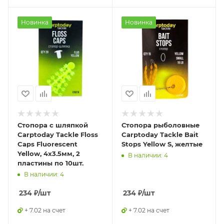
Новинка
Новинка
Стопора с шляпкой
Стопора рыболовные
Carptoday Tackle Floss
Carptoday Tackle Bait
Caps Fluorescent
Stops Yellow S, желтые
Yellow, 4х3.5мм, 2
В наличии: 4
пластины по 10шт.
В наличии: 4
234
₽
/шт
234
₽
/шт
+ 7.02 на счет
+ 7.02 на счет