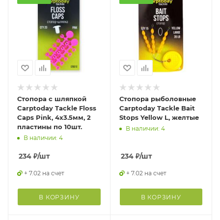
Стопора с шляпкой
Стопора рыболовные
Carptoday Tackle Floss
Carptoday Tackle Bait
Caps Pink, 4х3.5мм, 2
Stops Yellow L, желтые
пластины по 10шт.
В наличии: 4
В наличии: 4
234
₽
/шт
234
₽
/шт
+ 7.02 на счет
+ 7.02 на счет
В КОРЗИНУ
В КОРЗИНУ