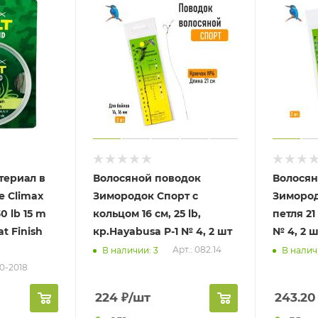
териал в
Волосяной поводок
Волосян
е Climax
Зимородок Спорт с
Зимород
30 lb 15 m
кольцом 16 см, 25 lb,
петля 21
t Finish
кр.Hayabusa P-1 № 4, 2 шт
№ 4, 2 ш
Арт.: 082.14
В наличии: 3
В налич
30-2018
224
₽
/шт
243.20