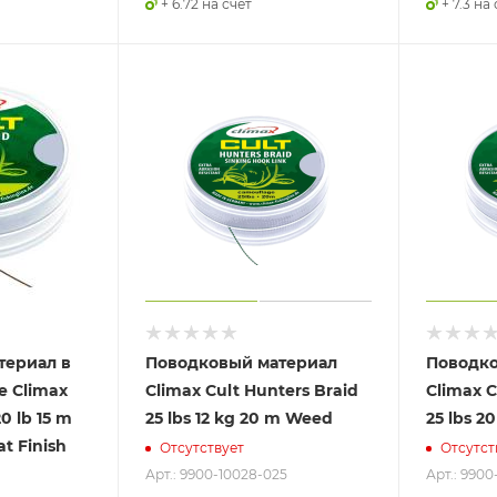
+ 6.72 на счет
+ 7.3 на
териал в
Поводковый материал
Поводко
е Climax
Climax Cult Hunters Braid
Climax C
20 lb 15 m
25 lbs 12 kg 20 m Weed
25 lbs 20
t Finish
Отсутствует
Отсутст
Арт.: 9900-10028-025
Арт.: 9900