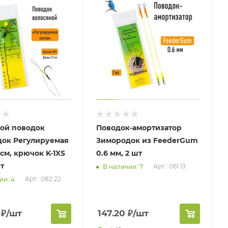
ой поводок
Поводок-амортизатор
ок Регулируемая
Зимородок из FeederGum
 см, крючок K-1XS
0.6 мм, 2 шт
т
Арт.: 061.13
В наличии: 7
Арт.: 082.22
ии: 4
₽
/шт
147.20
₽
/шт