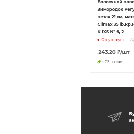
Волосяной пов
Зимородок Рег
петля 21 см, ма
Climax 35 lb,кр
K-1XS № 6, 2
Ар
Отсутствует
243.20
₽
/шт
+ 7.3 на счет
Б
а