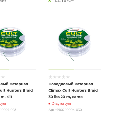
 счет
+ 4.42 на счет
вый материал
Поводковый материал
ult Hunters Braid
Climax Cult Hunters Braid
 m, silt
30 lbs 20 m, camo
вует
Отсутствует
-10029-025
Арт.: 9900-10004-030