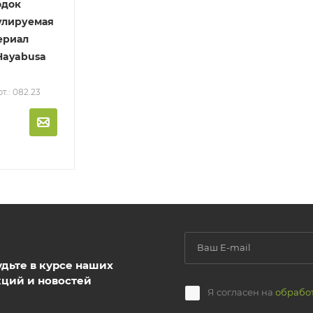
одок
улируемая
териал
.Hayabusa
т.: 082.23
удьте в курсе наших
кций и новостей
Я согласен на
обрабо