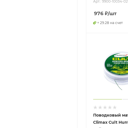
Арт.: 9900-10034-0
976
₽
/шт
+ 29.28 на счет
Поводковый ма
Climax Cult Hun