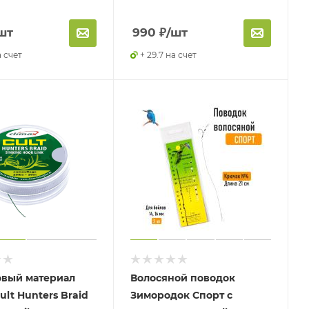
шт
990
₽
/шт
а счет
+ 29.7 на счет
вый материал
Волосяной поводок
ult Hunters Braid
Зимородок Спорт с