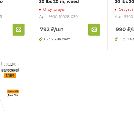
mo
30 lbs 20 m, weed
30 lbs 20
Отсутствует
Отсутст
25
Арт.: 9900-10028-030
Арт.: 9900
792
₽
/шт
990
₽
/
+ 23.76 на счет
+ 29.7 н