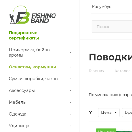
Колумбус
Подарочные
сертификаты
Прикормка, бойлы,
Поводки
аромы
Оснастки, кормушки
—
Главная
Каталог
Сумки, коробки, чехлы
Аксессуары
По умолчанию (возра
Мебель
Цена
Бр
Одежда
Удилища
Новинка