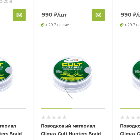
20-2018
990
₽
/шт
990
₽
/
+ 29.7 на счет
+ 29.7 н
териал
Поводковый материал
Поводко
ters Braid
Climax Cult Hunters Braid
Climax C