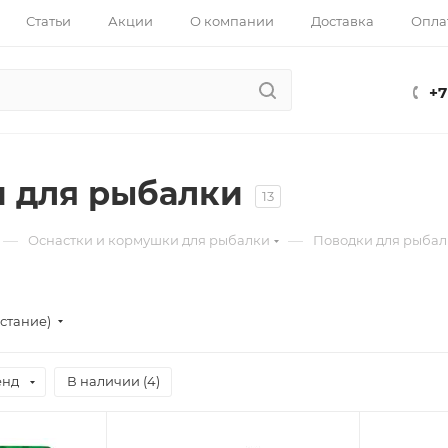
Статьи
Акции
О компании
Доставка
Опла
+7
 для рыбалки
13
—
—
Оснастки и кормушки для рыбалки
Поводки для рыба
стание)
енд
В наличии (
4
)