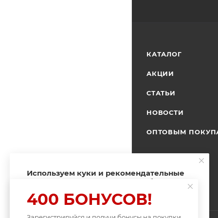
КАТАЛОГ
АКЦИИ
СТАТЬИ
НОВОСТИ
ОПТОВЫМ ПОКУП
Используем куки и рекомендательные
технологии для улучшения работы
сайта
400 БОНУСОВ!
Пользуясь сайтом Fishingband.ru, вы
соглашаетесь на использование
Зарегистрируйся и получи бонусы на покупки
файлов куки
.