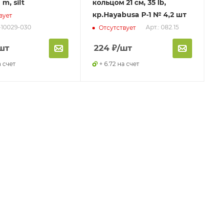
 m, silt
кольцом 21 см, 35 lb,
кр.Hayabusa P-1 № 4,2 шт
вует
-10029-030
Арт.: 082.15
Отсутствует
шт
224
₽
/шт
а счет
+ 6.72 на счет