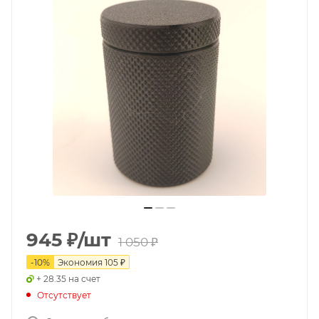
945
₽
/шт
1 050
₽
-
10
%
Экономия
105
₽
+ 28.35 на счет
Отсутствует