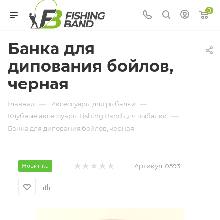
0
Банка для
дипования бойлов,
черная
—
—
Главная
Аксессуары для рыбалки
—
Клубные аксессуары Fishing Band для рыбалки
Банка для дипования бойлов, черная
Новинка
Артикул:
0593