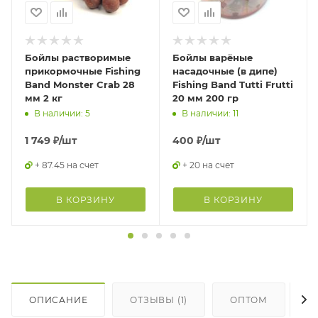
Бойлы растворимые
Бойлы варёные
прикормочные Fishing
насадочные (в дипе)
Band Monster Crab 28
Fishing Band Tutti Frutti
мм 2 кг
20 мм 200 гр
В наличии: 5
В наличии: 11
1 749
₽
/шт
400
₽
/шт
+ 87.45 на счет
+ 20 на счет
В КОРЗИНУ
В КОРЗИНУ
ОПИСАНИЕ
ОТЗЫВЫ (1)
ОПТОМ
Г