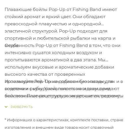
Плавающие бойлы Pop-Up от Fishing Band имеют
стойкий аромат и яркий цвет. Они обладают
превосходной плавучестью и однородной
эластичной структурой. Pop-Up подходят для
спортивной и любительской рыбалки на карпа и
Особенность Pop-Up от Fishing Band в том, что они
амура.
интенсивно сушатся холодным воздухом и
пропитываются ароматикой в два этапа. Мы
используем вкусовые и ароматические добавки
высокого качества от проверенных
Используйте Pop-Up как одиночную насадку, так и в
производителей. Такие добавки безопасны для
сочетании с кукурузой, пеллетсом и тонущими
водоема и рыбы. Уникальность насадкам придают
бойлами. Плотная структура не крошится, поэтому
эксклюзивные рецептуры и секретные ингредиенты
их можно подрезать и делать комбинированную
от технологов Fishing Band.
приманку.
* Информация о характеристиках, комплекте поставки, стране
изготовления и внешнем виде товара носит справочный