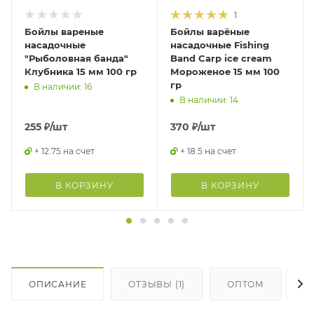
1
Бойлы вареные
Бойлы варёные
насадочные
насадочные Fishing
"Рыболовная банда"
Band Carp ice cream
Клубника 15 мм 100 гр
Мороженое 15 мм 100
гр
В наличии: 16
В наличии: 14
255
₽
/шт
370
₽
/шт
+ 12.75 на счет
+ 18.5 на счет
В КОРЗИНУ
В КОРЗИНУ
ОПИСАНИЕ
ОТЗЫВЫ (1)
ОПТОМ
Г