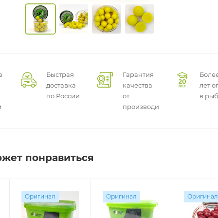
а
Быстрая
Гарантия
Более
доставка
качества
лет о
по России
от
в ры
м
производителей
ожет понравиться
Оригинал
Оригинал
Оригинал