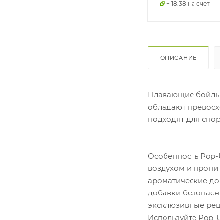
+ 75 на счет
+ 18.5 на счет
+ 18.38 на счет
ОПИСАНИЕ
Плавающие бойлы Pop-U
обладают превосх
подходят для спор
Особенность Pop-U
воздухом и пропит
ароматические до
добавки безопасн
эксклюзивные реце
Используйте Pop-U