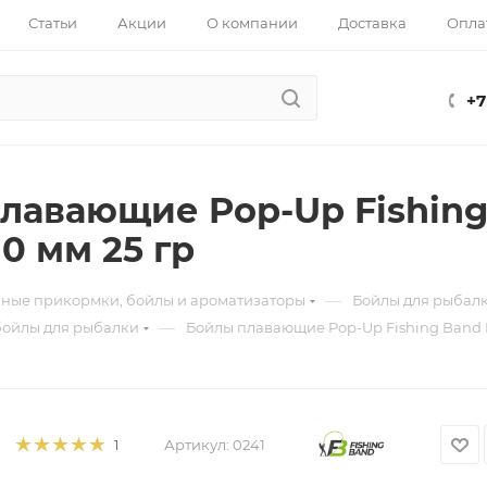
Статьи
Акции
О компании
Доставка
Опла
+7
лавающие Pop-Up Fishing
0 мм 25 гр
—
ные прикормки, бойлы и ароматизаторы
Бойлы для рыбал
—
бойлы для рыбалки
Бойлы плавающие Pop-Up Fishing Band P
Артикул:
0241
1