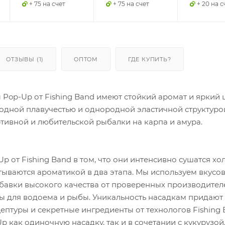
+ 75 на счет
+ 75 на счет
+ 20 на с
ОТЗЫВЫ (1)
ОПТОМ
ГДЕ КУПИТЬ?
p от Fishing Band имеют стойкий аромат и яркий цвет. Они
одной плавучестью и однородной эластичной структуро
тивной и любительской рыбалки на карпа и амура.
p от Fishing Band в том, что они интенсивно сушатся х
ываются ароматикой в два этапа. Мы используем вкусо
бавки высокого качества от проверенных производителе
ы для водоема и рыбы. Уникальность насадкам придают
птуры и секретные ингредиенты от технологов Fishing 
p как одиночную насадку, так и в сочетании с кукурузой