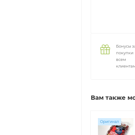
Бонусы з
покупки
всем
клиента
Вам также м
Оригинал
Оригинал
Оригинал