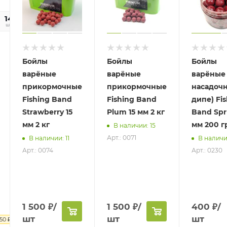
11
14
сек
шт
Бойлы
Бойлы
Бойлы
варёные
варёные
варёные
прикормочные
прикормочные
насадочн
Fishing Band
Fishing Band
дипе) Fi
Strawberry 15
Plum 15 мм 2 кг
Band Spr
мм 2 кг
мм 200 г
В наличии: 15
Арт.: 0071
В наличии: 11
В наличи
Арт.: 0074
Арт.: 0230
1 500
₽
/
1 500
₽
/
400
₽
/
шт
шт
шт
.50
₽