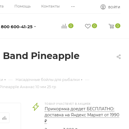
...
та
Помощь
Контакты
ВОЙТИ
0
0
0
 800 600-41-25
 Band Pineapple
—
—
ки
Насадочные бойлы для рыбалки
ineapple Ананас 10 мм 25 гр
ТОВАР УЧАСТВУЕТ В АКЦИЯХ
Прикормка доедет БЕСПЛАТНО:
доставка на Яндекс Маркет от 1990
₽