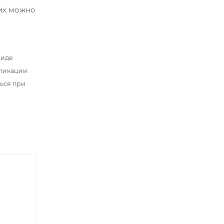
 их можно
виде
бликации
ться при