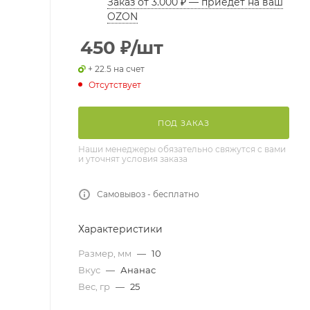
Заказ от 3.000 ₽ — приедет на ваш
OZON
450
₽
/шт
+ 22.5 на счет
Отсутствует
ПОД ЗАКАЗ
Наши менеджеры обязательно свяжутся с вами
и уточнят условия заказа
Самовывоз - бесплатно
Характеристики
Размер, мм
—
10
Вкус
—
Ананас
Вес, гр
—
25