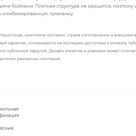
щими бойлами. Плотная структура не крошится, поэтому
ть комбинированную приманку.
теристиках, комплекте поставки, стране изготовления и внешнем 
ный характер, основывается на последних доступных к моменту пу
тся публичной офертой. Дизайн этикетки и упаковки может отлича
дителем рекламных компаний.
вольная
фикация
вский