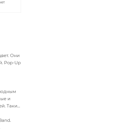
чет
+ 20 на счет
+ 20 на счет
й. Pop-Up
олодным
вые и
й. Такие
Band.
,