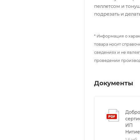
пеллетсом и тону
подрезать и дела
* Информация о харак
товара носит справоч
сведениях и не являе
проведении произво
Документы
Добро
серти
ИП
Нитие
1,6 мб