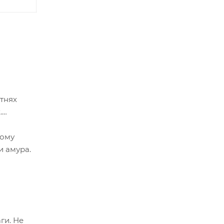
тнях
.
тому
и амура.
ги. Не