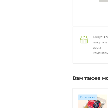
Бонусы з
покупки
всем
клиента
Вам также м
Оригинал
Оригинал
Оригинал