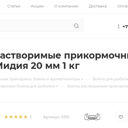
Статьи
Акции
О компании
Доставка
Опла
+7
астворимые прикормочн
Мидия 20 мм 1 кг
—
ные прикормки, бойлы и ароматизаторы
Бойлы для рыбал
—
оримые бойлы для рыбалки
Бойлы растворимые прикормоч
Артикул:
0515
1