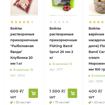
1
Бойлы
Бойлы
Бойлы
растворимые
растворимые
варёные
прикормочные
прикормочные
насадочн
"Рыболовная
Fishing Band
дипе) Fi
банда"
Sprut 20 мм 2
Band Car
Клубника 20
кг
cream
мм 1 кг
Морожен
В наличии: 10
мм 100 г
Арт.: 0177
В наличии: 19
Арт.: 0540
В наличи
Арт.: 0399
600
₽
/
1 500
₽
/
400
₽
/
шт
шт
шт
+ 30 на счет
+ 75 на счет
+ 20 на с