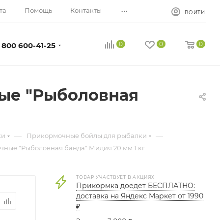
...
та
Помощь
Контакты
ВОЙТИ
0
0
0
 800 600-41-25
ые "Рыболовная
—
—
ки
Прикормочные бойлы для рыбалки
ные "Рыболовная банда" Мидия 20 мм 1 кг
ТОВАР УЧАСТВУЕТ В АКЦИЯХ
Прикормка доедет БЕСПЛАТНО:
доставка на Яндекс Маркет от 1990
₽