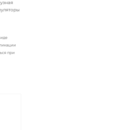
рузная
муляторы
виде
бликации
ться при