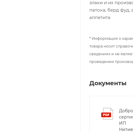
злаки и их произв
патока, берд фуд,
аппетита
* Информация о харак
товара носит справоч
сведениях и не являе
проведении произво
Документы
Добро
серти
ИП
Нитие