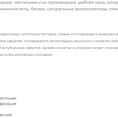
одные, масличные и их производные, рыбная мука, куку
 аминокислоты, бетаин, натуральные ароматизаторы, сти
теристиках, комплекте поставки, стране изготовления и внешнем 
ный характер, основывается на последних доступных к моменту пу
тся публичной офертой. Дизайн этикетки и упаковки может отлича
дителем рекламных компаний.
вольная
фикация
вский