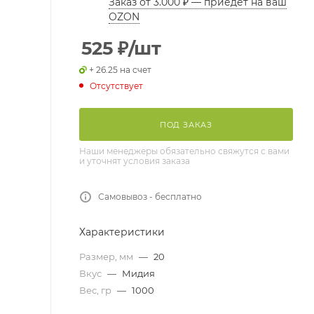
Заказ от 3.000 ₽ — приедет на ваш
OZON
525
₽
/шт
+ 26.25 на счет
Отсутствует
ПОД ЗАКАЗ
Наши менеджеры обязательно свяжутся с вами
и уточнят условия заказа
Самовывоз - бесплатно
Характеристики
Размер, мм
—
20
Вкус
—
Мидия
Вес, гр
—
1000