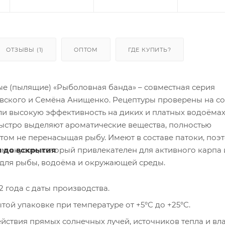
ОТЗЫВЫ (1)
ОПТОМ
ГДЕ КУПИТЬ?
е (пылящие) «Рыболовная банда» – совместная серия
вского и Семёна Анищенко. Рецептуры проверены на со
ли высокую эффективность на диких и платных водоёмах
стро выделяют ароматические вещества, полностью
этом не перенасыщая рыбу. Имеют в составе патоки, поэ
я до вскрытия
м вкусом, который привлекателен для активного карпа 
для рыбы, водоёма и окружающей среды.
2 года с даты производства.
той упаковке при температуре от +5°C до +25°C.
ействия прямых солнечных лучей, источников тепла и вла