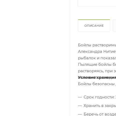
ОПИСАНИЕ
Бойлы растворимы
Александра Нитие
рыбалок и показа
Пылящие бойлы бы
растворяясь, при 
Условия хранени
отличаются сладки
Бойлы безопасны 
Срок годности: 
Хранить в закры
Беречь от возд