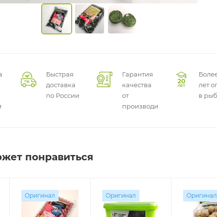
а
Быстрая
Гарантия
Более
доставка
качества
лет о
по России
от
в ры
м
производителей
ожет понравиться
Оригинал
Оригинал
Оригинал