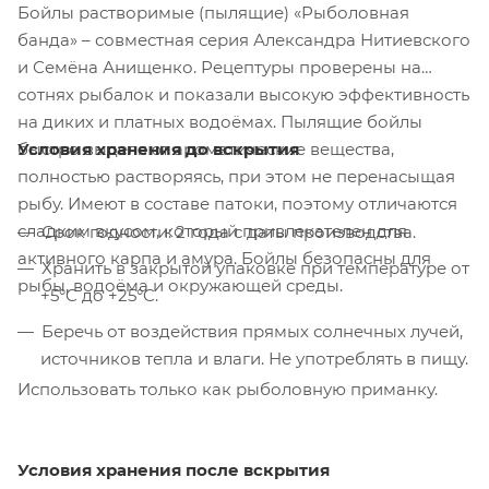
Бойлы растворимые (пылящие) «Рыболовная
банда» – совместная серия Александра Нитиевского
и Семёна Анищенко. Рецептуры проверены на
сотнях рыбалок и показали высокую эффективность
на диких и платных водоёмах. Пылящие бойлы
Условия хранения до вскрытия
быстро выделяют ароматические вещества,
полностью растворяясь, при этом не перенасыщая
рыбу. Имеют в составе патоки, поэтому отличаются
сладким вкусом, который привлекателен для
Срок годности: 2 года с даты производства.
активного карпа и амура. Бойлы безопасны для
Хранить в закрытой упаковке при температуре от
рыбы, водоёма и окружающей среды.
+5°C до +25°C.
Беречь от воздействия прямых солнечных лучей,
источников тепла и влаги. Не употреблять в пищу.
Использовать только как рыболовную приманку.
Условия хранения после вскрытия