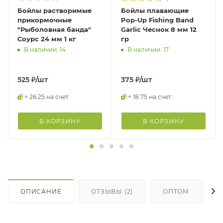
Бойлы растворимые
Бойлы плавающие
прикормочные
Pop-Up Fishing Band
"Рыболовная банда"
Garlic Чеснок 8 мм 12
Соурс 24 мм 1 кг
гр
В наличии: 14
В наличии: 17
525
₽
/шт
375
₽
/шт
+ 26.25 на счет
+ 18.75 на счет
В КОРЗИНУ
В КОРЗИНУ
ОПИСАНИЕ
ОТЗЫВЫ (2)
ОПТОМ