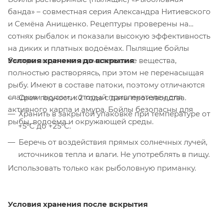
банда» – совместная серия Александра Нитиевского
и Семёна Анищенко. Рецептуры проверены на
сотнях рыбалок и показали высокую эффективность
на диких и платных водоёмах. Пылящие бойлы
Условия хранения до вскрытия
быстро выделяют ароматические вещества,
полностью растворяясь, при этом не перенасыщая
рыбу. Имеют в составе патоки, поэтому отличаются
сладким вкусом, который привлекателен для
Срок годности: 2 года с даты производства.
активного карпа и амура. Бойлы безопасны для
Хранить в закрытой упаковке при температуре от
рыбы, водоёма и окружающей среды.
+5°C до +25°C.
Беречь от воздействия прямых солнечных лучей,
источников тепла и влаги. Не употреблять в пищу.
Использовать только как рыболовную приманку.
Условия хранения после вскрытия