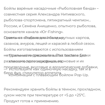
Бойлы варёные насадочные «Рыболовная банда» –
совместная серия Александра Нитиевского,
рыболова-спортсмена, пятикратный чемпион
России, и Семёна Анищенко, опытного рыболова,
основателя канала «Юг-Fishing».
Советы от «Рыболовной банды»:
Приманка создана для ловли крупных карпов,
сазанов, амуров, лещей и карасей в любой сезон.
Бойлы изготавливаются с использованием
натуральных ингредиентов. В их составе белки
Применяйте для ловли на flat feeder и для
различного происхождения, зерновые и их
классического карпфишинга.
производные, вкусовые и ароматические добавки,
Используйте как одиночную насадку, так и в
берд фуд, стимулятор аппетита.
комбинации с плавающим бойлом Pop-Up.
Рекомендуем хранить бойлы в тёмном, прохладном,
сухом месте при температуре от +5 до +25°C.
Продукт готов к применению.