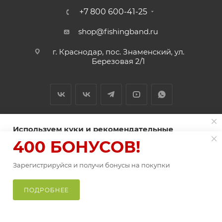
+7 800 600-41-25
shop@fishingband.ru
г. Краснодар, пос. Знаменский, ул.
Березовая 2/1
Используем куки и рекомендательные
технологии для улучшения работы сайта
400 БОНУСОВ!
2026 © ИП Нитиевский А.В.
Пользуясь сайтом Fishingband.ru, вы соглашаетесь на
использование
Зарегистрируйся и получи бонусы на покупки
файлов куки
.
В КОРЗИНУ
Оферта
ПРИНИМАЮ
ПОДРОБНЕЕ
Главная
Каталог
Корзина
Избранные
Кабинет