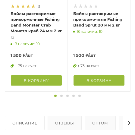
3
Бойлы растворимые
Бойлы растворимые
прикормочные Fishing
прикормочные Fishing
Band Monster Crab
Band Sprut 20 мм 2 кг
Монстр краб 24 мм 2 кг
В наличии: 10
12
В наличии: 10
1 500
₽
/шт
1 500
₽
/шт
+ 75 на счет
+ 75 на счет
В КОРЗИНУ
В КОРЗИНУ
ОПИСАНИЕ
ОТЗЫВЫ
ОПТОМ
ГДЕ