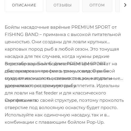
ОПИСАНИЕ
ОТЗЫВЫ
ОПТОМ
ГДЕ
Бойлы насадочные варёные PREMIUM SPORT от
FISHING BAND – приманка с высокой питательной
ценностью. Они созданы для ловли крупных
карповых пород рыб в любой сезон. Это тонущая
насадка для тех случаев, когда нужны редкие
В составе варёных бойлов PREMIUM SPORT
перезабросы. Бойлы длительное время лежат на
сбалансированная смесь разных видов рыбной
дне, привлекая трофеи в точку ловли. Они не
муки, аминокислоты, свежие специи, натуральные
создают излишнюю активность в зоне ловли и
ароматизаторы, стимуляторы аппетита. Идеальны
удерживают осторожную рыбу.
для ловли на flat feeder и для классического
Они мягкие по своей структуре, поэтому проколоть
карпфишинга.
отверстие под волосяную оснастку будет просто.
Используйте как одиночную насадку, так и в
комбинации с плавающим бойлом Pop-Up.