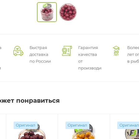
а
Быстрая
Гарантия
Более
доставка
качества
лет о
по России
от
в ры
м
производителей
ожет понравиться
Оригинал
Оригинал
Оригинал