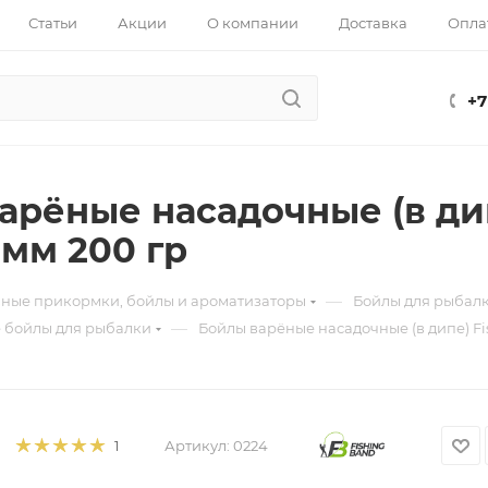
Статьи
Акции
О компании
Доставка
Опла
+7
арёные насадочные (в дип
 мм 200 гр
—
ные прикормки, бойлы и ароматизаторы
Бойлы для рыбал
—
 бойлы для рыбалки
Бойлы варёные насадочные (в дипе) Fi
Артикул:
0224
1