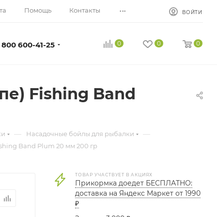
...
та
Помощь
Контакты
ВОЙТИ
0
0
0
 800 600-41-25
е) Fishing Band
—
—
ки
Насадочные бойлы для рыбалки
shing Band Plum 20 мм 200 гр
ТОВАР УЧАСТВУЕТ В АКЦИЯХ
Прикормка доедет БЕСПЛАТНО:
доставка на Яндекс Маркет от 1990
₽