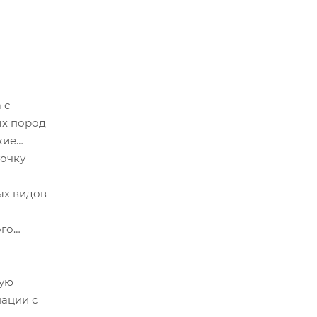
 с
ых пород
кие
точку
ых видов
ого
ную
нации с