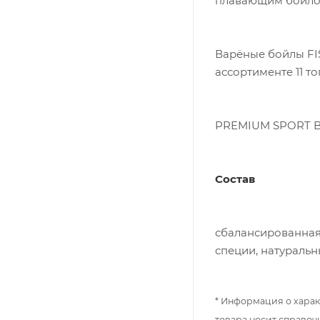
плавающим бойло
Варёные бойлы FI
ассортименте 11 т
PREMIUM SPORT BO
Состав
сбалансированная
специи, натуральн
* Информация о харак
товара носит справоч