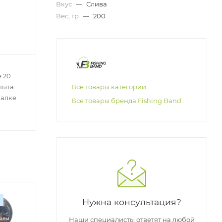
Вкус
—
Слива
Вес, гр
—
200
 20
Все товары категории
пыта
балке
Все товары бренда Fishing Band
Оригинал
Хит
О
Нужна консультация?
Оригинал
Наши специалисты ответят на любой