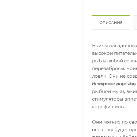
ОПИСАНИЕ
Бойлы насадочные
высокой питатель
рыб в любой сезон
перезабросы. Бойл
ловли. Они не со
В составе варёны
осторожную рыбу.
рыбной муки, ами
стимуляторы аппет
карпфишинга.
Они мягкие по сво
оснастку будет пр