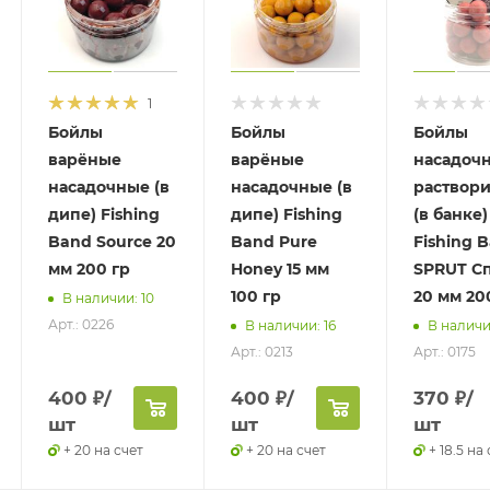
1
Бойлы
Бойлы
Бойлы
варёные
варёные
насадоч
насадочные (в
насадочные (в
раствор
дипе) Fishing
дипе) Fishing
(в банке)
Band Source 20
Band Pure
Fishing 
мм 200 гр
Honey 15 мм
SPRUT С
100 гр
20 мм 20
В наличии: 10
Арт.: 0226
В наличии: 16
В наличии
Арт.: 0213
Арт.: 0175
400
₽
/
400
₽
/
370
₽
/
шт
шт
шт
+ 20 на счет
+ 20 на счет
+ 18.5 на