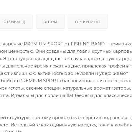
ОТЗЫВЫ (1)
ОПТОМ
ГДЕ КУПИТЬ?
 варёные PREMIUM SPORT от FISHING BAND – приманка
ной ценностью. Они созданы для ловли крупных карпов
. Это тонущая насадка для тех случаев, когда нужны ред
ы длительное время лежат на дне, привлекая трофеи в 
здают излишнюю активность в зоне ловли и удерживают
х бойлов PREMIUM SPORT сбалансированная смесь разн
нокислоты, свежие специи, натуральные ароматизаторы,
ита. Идеальны для ловли на flat feeder и для классическ
ей структуре, поэтому проколоть отверстие под волося
осто. Используйте как одиночную насадку, так и в комби