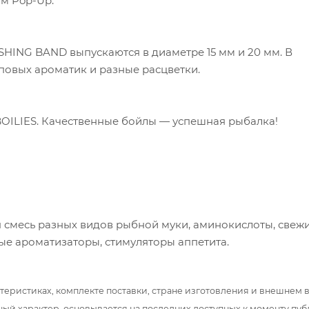
м Pop-Up.
SHING BAND выпускаются в диаметре 15 мм и 20 мм. В
оповых ароматик и разные расцветки.
ILIES. Качественные бойлы — успешная рыбалка!
 смесь разных видов рыбной муки, аминокислоты, свеж
ые ароматизаторы, стимуляторы аппетита.
теристиках, комплекте поставки, стране изготовления и внешнем 
ный характер, основывается на последних доступных к моменту пу