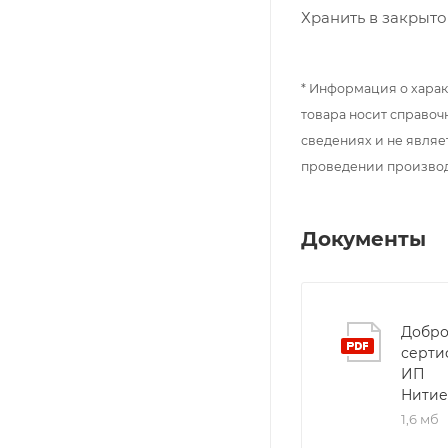
Хранить в закрыто
* Информация о харак
товара носит справоч
сведениях и не являе
проведении произво
Документы
Добро
серти
ИП
Нитие
1,6 мб