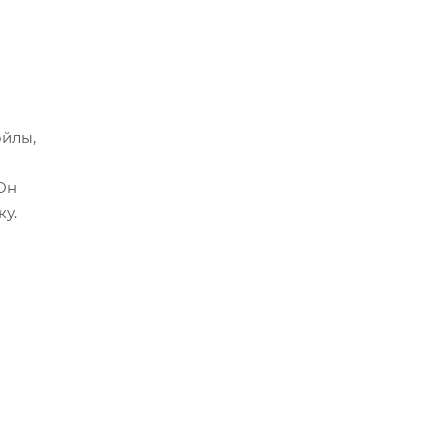
ойлы,
Он
ку.