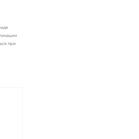
виде
бликации
ться при