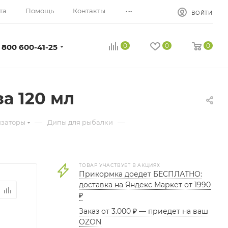
...
та
Помощь
Контакты
ВОЙТИ
0
0
0
 800 600-41-25
а 120 мл
—
—
изаторы
Дипы для рыбалки
ТОВАР УЧАСТВУЕТ В АКЦИЯХ
Прикормка доедет БЕСПЛАТНО:
доставка на Яндекс Маркет от 1990
₽
Заказ от 3.000 ₽ — приедет на ваш
OZON