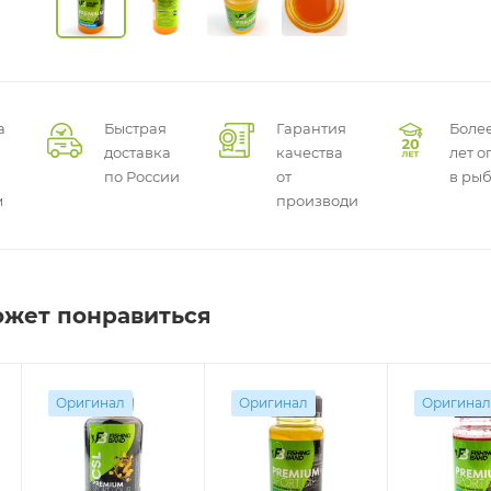
а
Быстрая
Гарантия
Более
доставка
качества
лет о
по России
от
в ры
м
производителей
ожет понравиться
Оригинал
Оригинал
Оригинал