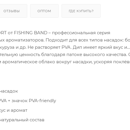
ОТЗЫВЫ
ОПТОМ
ГДЕ КУПИТЬ?
T от FISHING BAND – профессиональная серия
 ароматизаторов. Подходит для всех типов насадок: б
укуруза и др. Не растворяет PVA. Дип имеет яркий вкус и
ельную ценность благодаря патоке высокого качества. 
и ароматическое облако вокруг насадки, ускоряя поклёв
 насадок
VA + значок PVA-friendly
ус и аромат
натуральный состав