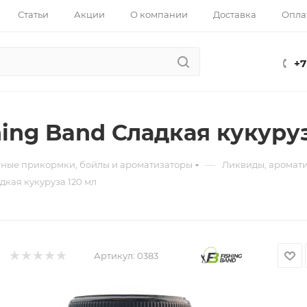
Статьи
Акции
О компании
Доставка
Опла
+7
hing Band Сладкая кукуруз
—
ные прикормки, бойлы и ароматизаторы
Ликвиды, аромат
дкая кукуруза 120 мл
Артикул:
0383