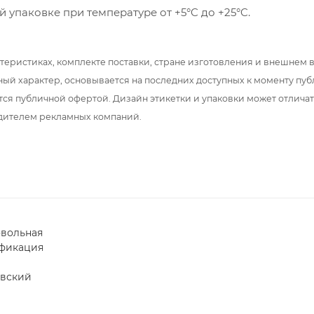
й упаковке при температуре от +5°C до +25°C.
теристиках, комплекте поставки, стране изготовления и внешнем 
ный характер, основывается на последних доступных к моменту пу
тся публичной офертой. Дизайн этикетки и упаковки может отлича
дителем рекламных компаний.
вольная
фикация
вский