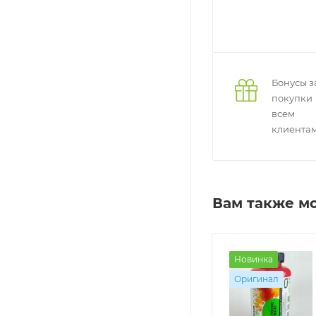
Бонусы з
покупки
всем
клиента
Вам также м
Оригинал
Оригинал
Новинка
Оригинал