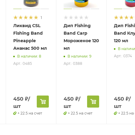
1
Ликвид CSL
Дип Fishing
Дип Fish
Fishing Band
Band Carp
Band Кл
Pineapple
Мороженое 120
120 мл
Ананас 500 мл
мл
В наличи
Арт.: 0374
В наличии: 8
В наличии: 9
Арт.: 0485
Арт.: 0388
450
₽
/
450
₽
/
450
₽
/
шт
шт
шт
+ 22.5 на счет
+ 22.5 на счет
+ 22.5 на