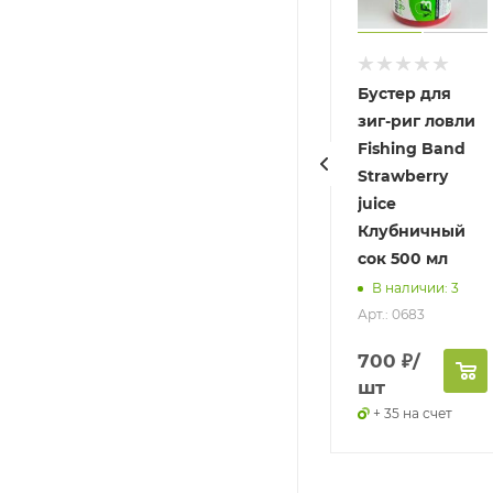
иквид Fishing
Ликвид Fishing
Бустер для
and Sprut
Band Mussel
зиг-риг ловли
прут 1 л
Мидия 1 л
Fishing Band
Strawberry
Отсутствует
Отсутствует
juice
рт.: 0256
Арт.: 0254
Клубничный
сок 500 мл
В наличии: 3
Арт.: 0683
900
₽
/
900
₽
/
700
₽
/
шт
шт
шт
+ 45 на счет
+ 45 на счет
+ 35 на счет