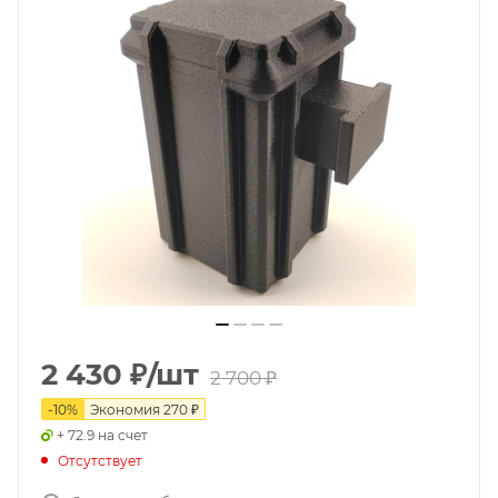
2 430
₽
/шт
2 700
₽
-
10
%
Экономия
270
₽
+ 72.9 на счет
Отсутствует