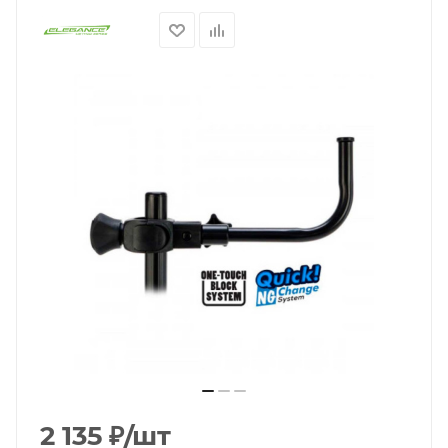
2 135
₽
/шт