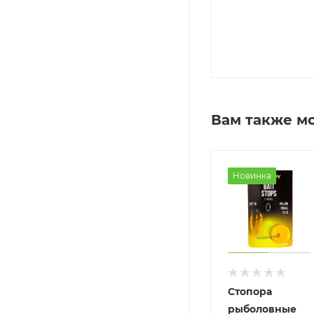
Вам также м
Новинка
олосяная
Монтаж
Стопора
снастка
Зимородок
рыболовные