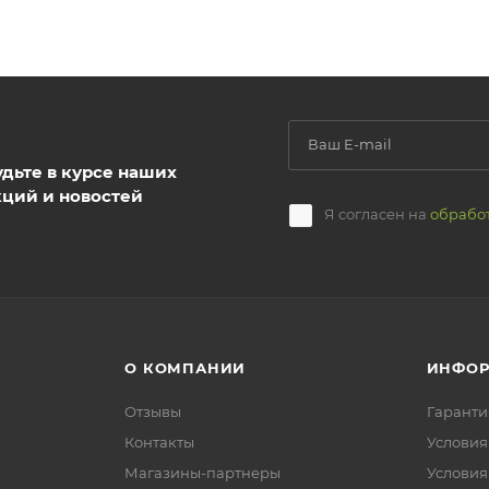
удьте в курсе наших
кций и новостей
Я согласен на
обрабо
О КОМПАНИИ
ИНФО
Отзывы
Гаранти
Контакты
Условия
Магазины-партнеры
Условия