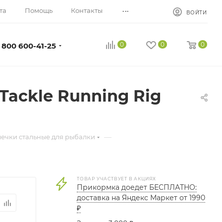
...
та
Помощь
Контакты
ВОЙТИ
0
0
0
 800 600-41-25
ackle Running Rig
—
лечки стальные для рыбалки
ТОВАР УЧАСТВУЕТ В АКЦИЯХ
Прикормка доедет БЕСПЛАТНО:
доставка на Яндекс Маркет от 1990
₽