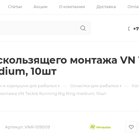
Статьи
Акции
О компании
Доставка
Опла
+7
скользящего монтажа VN T
dium, 10шт
—
—
и и кормушки для рыбалки
Оснастки для рыбалки
Ко
монтажа VN Tackle Running Rig Ring medium, 10шт
Артикул:
VNR-109009