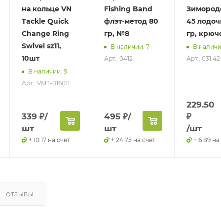
на кольце VN
Fishing Band
Зимород
Tackle Quick
флэт-метод 80
45 лодоч
Change Ring
гр, №8
гр, крю
Swivel sz11,
В наличии: 7
В наличи
10шт
Арт.: 0412
Арт.: 031.42
В наличии: 9
Арт.: VMT-016011
229.50
339
₽
/
495
₽
/
₽
шт
шт
/шт
+ 10.17 на счет
+ 24.75 на счет
+ 6.89 на
ОТЗЫВЫ