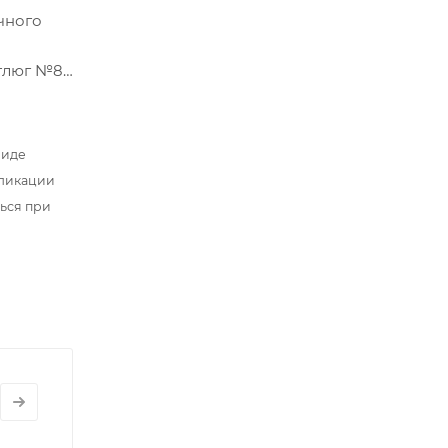
чного
тлюг №8,
виде
бликации
ться при