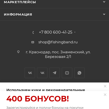
МАРКЕТПЛЕЙСЫ
ИНФОРМАЦИЯ
+7 800 600-41-25
shop@fishingband.ru
г. Краснодар, пос. Знаменский, ул.
Березовая 2/1
Используем куки и рекомендательные
технологии для улучшения работы сайта
400 БОНУСОВ!
2026 © ИП Нитиевский А.В.
Пользуясь сайтом Fishingband.ru, вы соглашаетесь на
использование
Зарегистрируйся и получи бонусы на покупки
файлов куки
.
В КОРЗИНУ