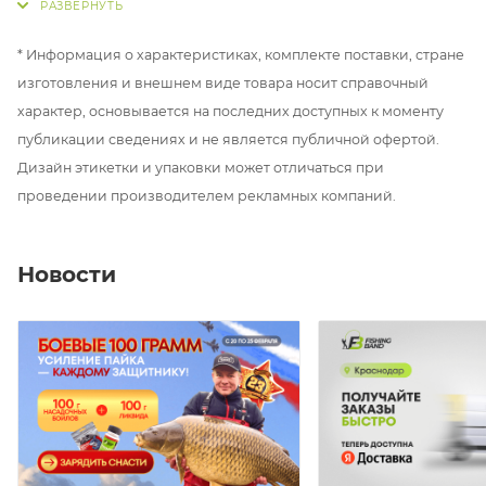
стандартные колышки может вырвать из земли,
также при использовании на мягком грунте либо
* Информация о характеристиках, комплекте поставки, стране
песке, для более надежной установки палатки.
изготовления и внешнем виде товара носит справочный
Длинные спирали и острие делают эти колышки
характер, основывается на последних доступных к моменту
идеальным выбором даже для твердой почвы.
публикации сведениях и не является публичной офертой.
Поставляются в качественном чехле из ткани
Дизайн этикетки и упаковки может отличаться при
OXFORD 600D.
проведении производителем рекламных компаний.
Транспортировочные габариты 35х17х5 см.
Новости
Вес НЕТТО – 1.4 кг.
Вес БРУТТО – 1.4 кг.