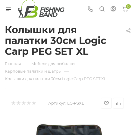
0
Колышки для
палатки 30см Logic
Carp PEG SET XL
—
—
Главная
Мебель для рыбалки
—
Карповые палатки и шатры
Колышки для палатки 30см Logic Carp PEG SET XL
Артикул:
LC-PSXL