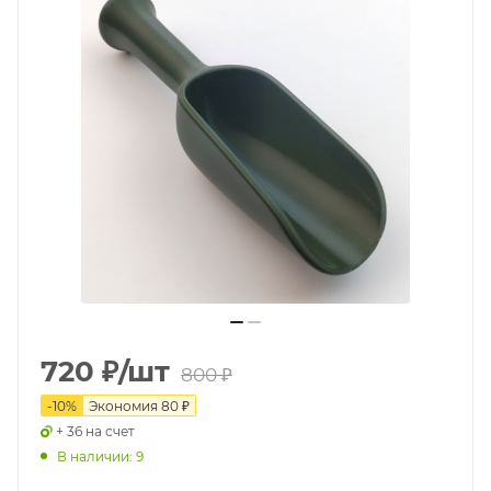
720
₽
/шт
800
₽
-
10
%
Экономия
80
₽
+ 36 на счет
В наличии: 9