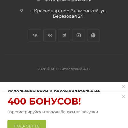
г. Краснодар, пос. Знаменский, ул.
Березовая 2/1
2026 © ИП Нитиевский А.В.
Оферта
Используем куки и рекомендательные
технологии для улучшения работы сайта
400 БОНУСОВ!
Пользуясь сайтом Fishingband.ru, вы соглашаетесь на
использование
Зарегистрируйся и получи бонусы на покупки
файлов куки
.
В КОРЗИНУ
ПРИНИМАЮ
ПОДРОБНЕЕ