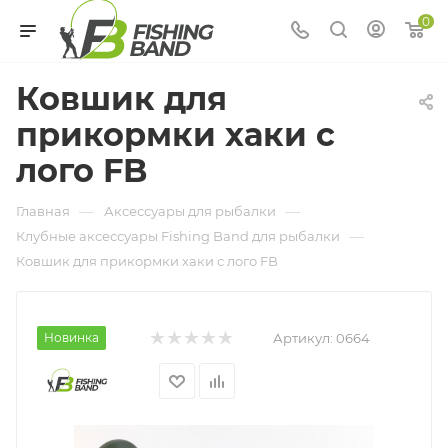
0
Ковшик для
прикормки хаки с
лого FB
—
—
Главная
Аксессуары для рыбалки
—
Клубные аксессуары Fishing Band для рыбалки
Ковшик для прикормки хаки с лого FB
Новинка
Артикул:
0664