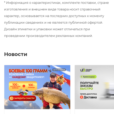
навесы. Это кресло имеет очень удобное и мягкое
* Информация о характеристиках, комплекте поставки, стране
сиденье с фиксированным углом наклона спинки, а
изготовления и внешнем виде товара носит справочный
также специально усиленную переднюю часть, на
характер, основывается на последних доступных к моменту
которой расположены ножки. Передние ножки
публикации сведениях и не является публичной офертой.
также имеют прорезиненные зажимы со
Дизайн этикетки и упаковки может отличаться при
специально разработанным внутренним
проведении производителем рекламных компаний.
механизмом, который надежно фиксирует ножки и
не допускает их скольжения.
Новости