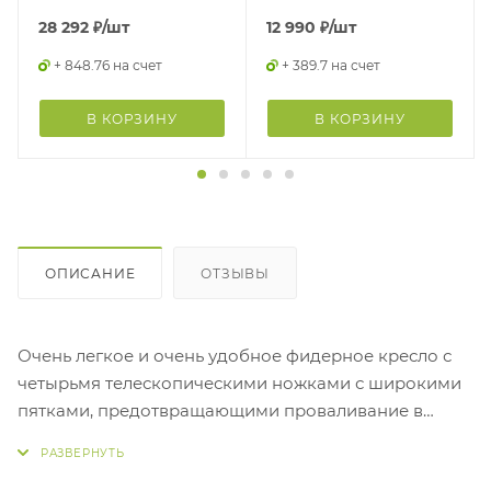
28 292
₽
/шт
12 990
₽
/шт
+ 848.76 на счет
+ 389.7 на счет
В КОРЗИНУ
В КОРЗИНУ
ОПИСАНИЕ
ОТЗЫВЫ
Очень легкое и очень удобное фидерное кресло с
четырьмя телескопическими ножками с широкими
пятками, предотвращающими проваливание в
мягкий грунт. Передние ножки имеют диаметр 25
мм и на них могут быть установлены различные