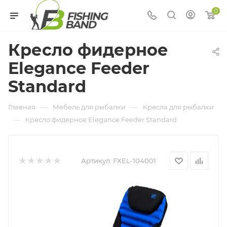
0
Кресло фидерное
Elegance Feeder
Standard
—
—
Главная
Мебель для рыбалки
Кресла для рыбалки
—
Кресло фидерное Elegance Feeder Standard
Артикул:
FXEL-104001