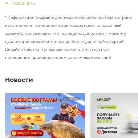
и отлично держат заточку. Произведены в Японии.
* Информация о характеристиках, комплекте поставки, стране
В серии три размера крючков:
изготовления и внешнем виде товара носит справочный
№8 - подойдет для флэт-федеристов, классической
характер, основывается на последних доступных к моменту
карповой ловли и для pop-up
публикации сведениях и не является публичной офертой.
№6 - самый популярный размер для спортивной и
Дизайн этикетки и упаковки может отличаться при
классической рыбалки
проведении производителем рекламных компаний.
№5 - наш эксклюзив. Он чуть крупнее №6 и гораздо
меньше №4. Уверены, что этот размер крючка
принесет немало трофеев в этом сезоне.
Новости
Всем успехов на рыбалке с Fishing Band!