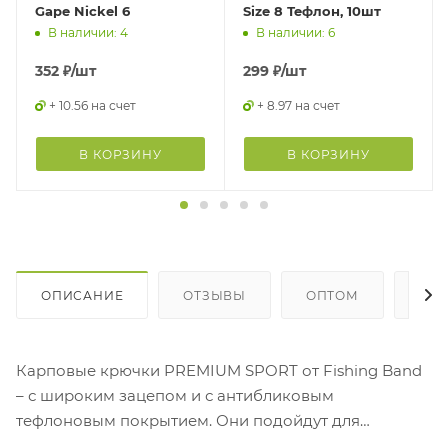
Gape Nickel 6
Size 8 Тефлон, 10шт
В наличии: 4
В наличии: 6
352
₽
/шт
299
₽
/шт
+ 10.56 на счет
+ 8.97 на счет
В КОРЗИНУ
В КОРЗИНУ
ОПИСАНИЕ
ОТЗЫВЫ
ОПТОМ
ГДЕ
Карповые крючки PREMIUM SPORT от Fishing Band
– с широким зацепом и с антибликовым
тефлоновым покрытием. Они подойдут для
спортивной и классической рыбалки. Очень острые