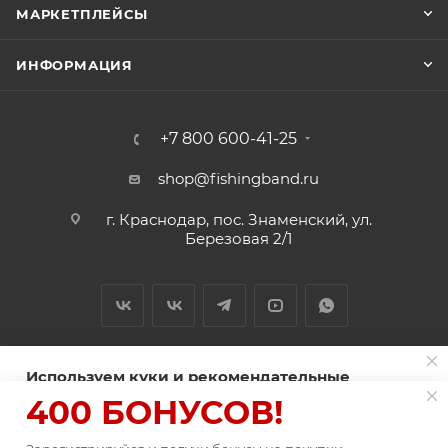
МАРКЕТПЛЕЙСЫ
ИНФОРМАЦИЯ
+7 800 600-41-25
shop@fishingband.ru
г. Краснодар, пос. Знаменский, ул.
Березовая 2/1
Используем куки и рекомендательные
технологии для улучшения работы сайта
400 БОНУСОВ!
2026 © ИП Нитиевский А.В.
Пользуясь сайтом Fishingband.ru, вы соглашаетесь на