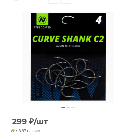
299
₽
/шт
+ 8.97 на счет