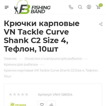
0
Крючки карповые
VN Tackle Curve
Shank C2 Size 4,
Тефлон, 10шт
—
—
Главная
Оснастки и кормушки для рыбалки
—
Крючки для рыбалки
Крючки карповые VN Tackle Curve Shank C2 Size 4, Тефлон,
10шт
Артикул:
VNH-126004