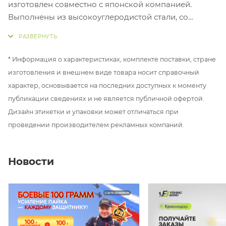
изготовлен совместно с японской компанией.
Выполнены из высокоуглеродистой стали, со
специальным тефлоновым покрытием PTFE.
Крючок имеет агрессивный загиб цевья, благодаря
чему происходит быстрый разворот и заческа рыбы,
* Информация о характеристиках, комплекте поставки, стране
а жало отогнуто в бок с маленькой
изготовления и внешнем виде товара носит справочный
бородкой. Серия применяется широко со многими
характер, основывается на последних доступных к моменту
видами поводков и любыми типами насадок.
публикации сведениях и не является публичной офертой.
Дизайн этикетки и упаковки может отличаться при
проведении производителем рекламных компаний.
Новости