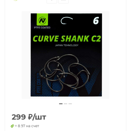
299
₽
/шт
+ 8.97 на счет