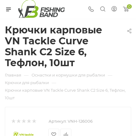
0
Крючки карповые
VN Tackle Curve
Shank C2 Size 6,
Тефлон, 10шт
—
—
Главная
Оснастки и кормушки для рыбалки
—
Крючки для рыбалки
Крючки карповые VN Tackle Curve Shank C2 Size 6, Тефлон,
10шт
Артикул:
VNH-126006