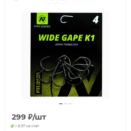
299
₽
/шт
+ 8.97 на счет