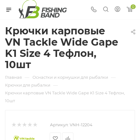
0
Крючки карповые
VN Tackle Wide Gape
K1 Size 4 Тефлон,
10шт
—
—
Главная
Оснастки и кормушки для рыбалки
—
Крючки для рыбалки
Крючки карповые VN Tackle Wide Gape K1 Size 4 Тефлон,
10шт
Артикул:
VNH-12204