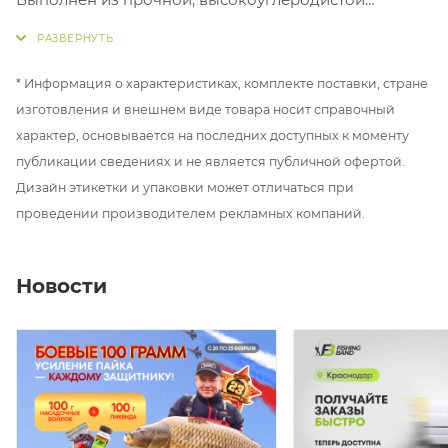
проволоки и покрыт специальным тефлоновым
покрытием PTFE, обеспечивающим долговечность и
лучшую засечку. Крючок с широким зевом, имеет
* Информация о характеристиках, комплекте поставки, стране
повернутое внутрь ушко и изогнутое, острое жало с
изготовления и внешнем виде товара носит справочный
микробородкой. Применяется во многих оснастках,
характер, основывается на последних доступных к моменту
в том числе с флюорокарбоновыми материалами.
публикации сведениях и не является публичной офертой.
Дизайн этикетки и упаковки может отличаться при
проведении производителем рекламных компаний.
Новости