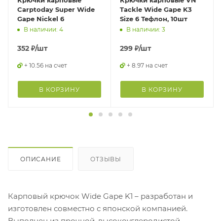
Carptoday Super Wide
Tackle Wide Gape K3
Gape Nickel 6
Size 6 Тефлон, 10шт
В наличии: 4
В наличии: 3
352
₽
/шт
299
₽
/шт
+ 10.56 на счет
+ 8.97 на счет
В КОРЗИНУ
В КОРЗИНУ
ОПИСАНИЕ
ОТЗЫВЫ
Карповый крючок Wide Gape K1 – разработан и
изготовлен совместно с японской компанией.
Выполнен из прочной, высокоуглеродистой