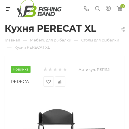
0
Кухня PERECAT XL
—
—
Главная
Мебель для рыбалки
Столы для рыбалки
—
Кухня PERECAT XL
Новинка
Артикул:
PER115
PERECAT