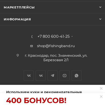
МАРКЕТПЛЕЙСЫ
ИНФОРМАЦИЯ
+7 800 600-41-25
shop@fishingband.ru
г. Краснодар, пос. Знаменский, ул.
Березовая 2/1
Используем куки и рекомендательные
технологии для улучшения работы сайта
400 БОНУСОВ!
2026 © ИП Нитиевский А.В.
Пользуясь сайтом Fishingband.ru, вы соглашаетесь на