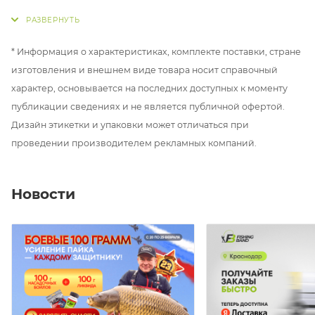
сочетании с хорошей гибкостью, обеспечивает
идеальное крепление приманки. Без сомнений,
данные характеристики привлекут внимание
* Информация о характеристиках, комплекте поставки, стране
любителей ловли с лодки. Предлагается в катушках
изготовления и внешнем виде товара носит справочный
по 150 метров.
характер, основывается на последних доступных к моменту
публикации сведениях и не является публичной офертой.
Размотка, м: 150
Дизайн этикетки и упаковки может отличаться при
Разрывная нагрузка, кг: 15
проведении производителем рекламных компаний.
Новости