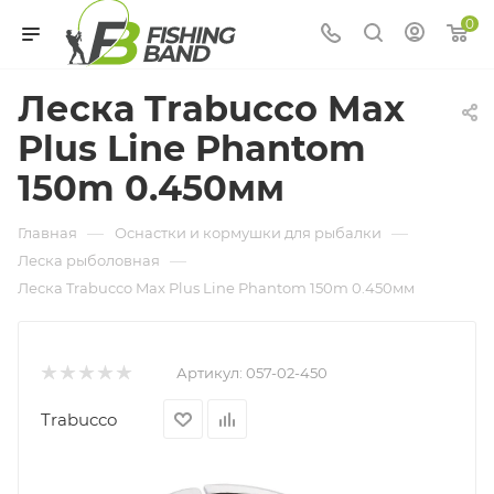
0
Леска Trabucco Max
Plus Line Phantom
150m 0.450мм
—
—
Главная
Оснастки и кормушки для рыбалки
—
Леска рыболовная
Леска Trabucco Max Plus Line Phantom 150m 0.450мм
Артикул:
057-02-450
Trabucco