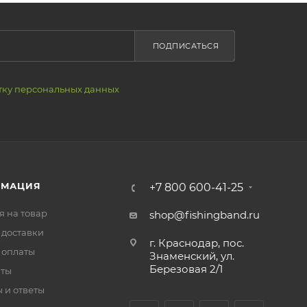
ПОДПИСАТЬСЯ
тку персональных данных
РМАЦИЯ
+7 800 600-41-25
я на товар
shop@fishingband.ru
 доставки
г. Краснодар, пос.
 оплаты
Знаменский, ул.
Березовая 2/1
иты
 и ответы