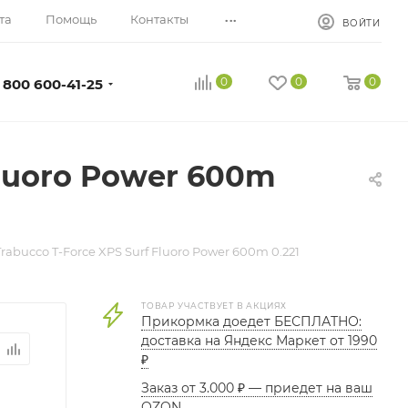
...
та
Помощь
Контакты
ВОЙТИ
0
0
0
 800 600-41-25
Fluoro Power 600m
rabucco T-Force XPS Surf Fluoro Power 600m 0.221
ТОВАР УЧАСТВУЕТ В АКЦИЯХ
Прикормка доедет БЕСПЛАТНО:
доставка на Яндекс Маркет от 1990
₽
Заказ от 3.000 ₽ — приедет на ваш
OZON