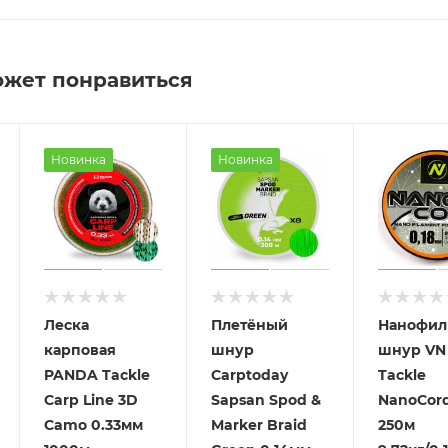
ожет понравиться
Новинка
Новинка
Леска
Плетёный
Нанофил
карповая
шнур
шнур VN
PANDA Tackle
Сarptoday
Tackle
Carp Line 3D
Sapsan Spod &
NanoCord
Camo 0.33мм
Marker Braid
250м