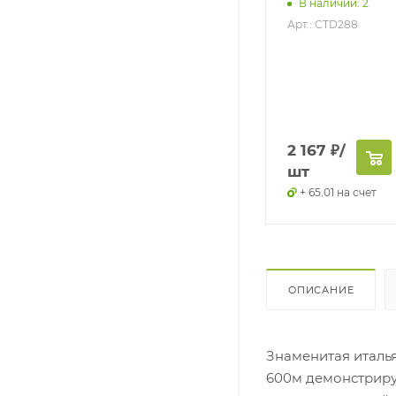
рт.: 057-02-250
В наличии: 2
028
Арт.: CTD288
300
₽
/
2 340
₽
2 167
₽
/
шт
/шт
шт
+ 9 на счет
+ 70.2 на счет
+ 65.01 на счет
ОПИСАНИЕ
Знаменитая италья
600м демонстриру