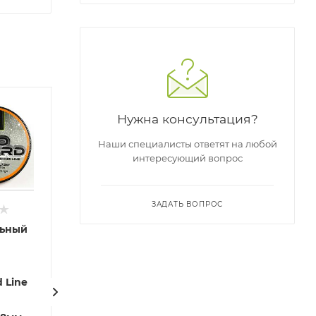
Нужна консультация?
Наши специалисты ответят на любой
интересующий вопрос
ЗАДАТЬ ВОПРОС
ьный
Монофильная
Плетеный
Ле
леска VN
шнур VN
T-
Tackle
Tackle Razor
M
 Line
Monofilament
Spod Marker
1
Fishing Line
Braid