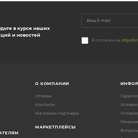
удьте в курсе наших
кций и новостей
Я согласен на
обрабо
О КОМПАНИИ
ИНФО
Отзывы
Гаранти
Контакты
Условия
Магазины-партнеры
Условия
Реквиз
МАРКЕТПЛЕЙСЫ
Вопросы
АТЕЛЯМ