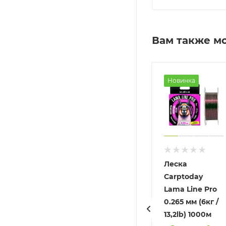
Вам также м
Новинка
еска Trabucco
Леска Climax
Леска
ax Plus Line
Cult Sport
Carptoday
Phantom 150m
Yellow 1000м
Lama Line Pro
.250мм
0.28мм
0.265 мм (6кг /
13,2lb) 1000м
Отсутствует
Отсутствует
Арт.: 8463-11000-