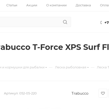
Статьи
Акции
О компании
Доставка
Опла
+7
abucco T-Force XPS Surf 
—
—
и и кормушки для рыбалки
Леска рыболовная
Леска T
Trabucco
Артикул:
052-05-220