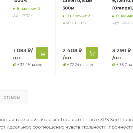
1000м
Green 0,14мм
9,72кг/0,
300м
(Orange)
В наличии: 2
Арт.: PT014
В наличии: 2
В наличи
Арт.: CTD073
Арт.: VN-0
1 083
₽
/
2 408
₽
3 290
₽
шт
/шт
/шт
+ 32.49 на счет
+ 72.24 на счет
+ 98.7 на
ОТЗЫВЫ
нская трехслойная леска Trabucco T-Force XPS Surf Fluor
ет идеальное соотношение чувствительности, прочности