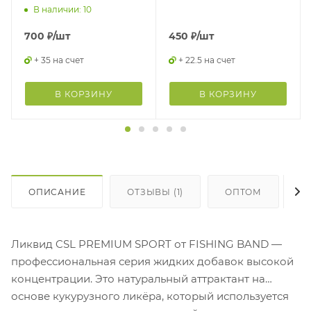
В наличии: 10
700
₽
/шт
450
₽
/шт
+ 35 на счет
+ 22.5 на счет
В КОРЗИНУ
В КОРЗИНУ
ОПИСАНИЕ
ОТЗЫВЫ (1)
ОПТОМ
Г
Ликвид CSL PREMIUM SPORT от FISHING BAND —
профессиональная серия жидких добавок высокой
концентрации. Это натуральный аттрактант на
основе кукурузного ликёра, который используется