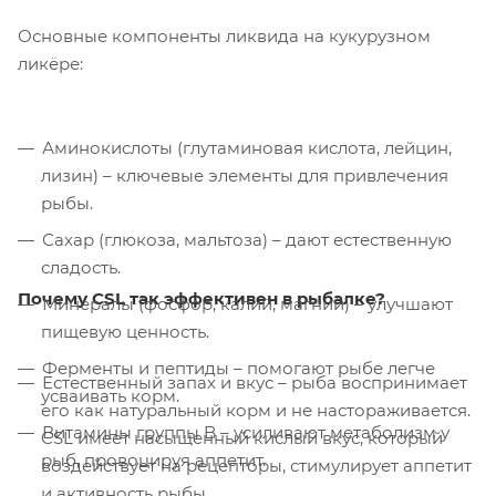
Основные компоненты ликвида на кукурузном
ликёре:
Аминокислоты (глутаминовая кислота, лейцин,
лизин) – ключевые элементы для привлечения
рыбы.
Сахар (глюкоза, мальтоза) – дают естественную
сладость.
Почему CSL так эффективен в рыбалке?
Минералы (фосфор, калий, магний) – улучшают
пищевую ценность.
Ферменты и пептиды – помогают рыбе легче
Естественный запах и вкус – рыба воспринимает
усваивать корм.
его как натуральный корм и не настораживается.
Витамины группы B – усиливают метаболизм у
CSL имеет насыщенный кислый вкус, который
рыб, провоцируя аппетит.
воздействует на рецепторы, стимулирует аппетит
и активность рыбы.