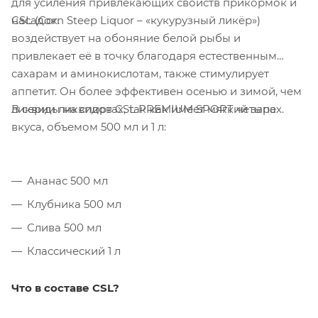
для усиления привлекающих свойств прикормок и
CSL (Corn Steep Liquor – «кукурузный ликёр»)
насадок.
воздействует на обоняние белой рыбы и
привлекает её в точку благодаря естественным
сахарам и аминокислотам, также стимулирует
аппетит. Он более эффективен осенью и зимой, чем
В серии ликвидов CSL PREMIUM SPORT четыре
ликвиды на спиртах, так как имеет мягкий запах.
вкуса, объемом 500 мл и 1 л:
Ананас 500 мл
Клубника 500 мл
Слива 500 мл
Классический 1 л
Что в составе CSL?