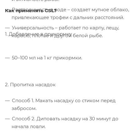
Растворимость в воде – создает мутное облако,
Как применять CSL?
привлекающее трофеи с дальних расстояний.
Универсальность – работает по карпу, лещу,
1. Добавление в прикормку
карасю, плотве и другой белой рыбе.
50–100 мл на 1 кг прикормки.
2. Пропитка насадок
Способ 1. Макать насадку со стиком перед
забросом.
Способ 2. Диповать насадку на 30 минут до
начала ловли.