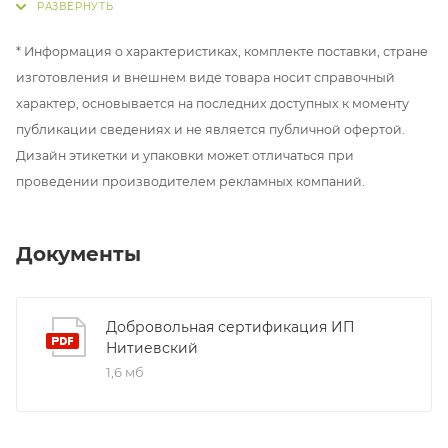
Можно смешивать CSL с другими дипами.
Например, рыбных или сладких ароматов.
* Информация о характеристиках, комплекте поставки, стране
изготовления и внешнем виде товара носит справочный
PREMIUM SPORT LIQUID. Качественные ликвиды
характер, основывается на последних доступных к моменту
— успешная рыбалка!
публикации сведениях и не является публичной офертой.
Дизайн этикетки и упаковки может отличаться при
проведении производителем рекламных компаний.
Документы
Добровольная сертификация ИП
Нитиевский
1,6 мб