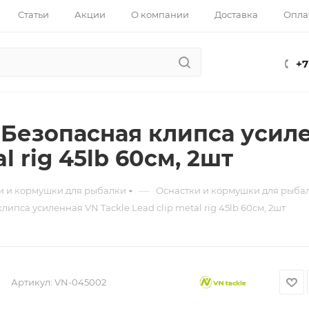
Статьи
Акции
О компании
Доставка
Опла
+7
Безопасная клипса усиле
al rig 45lb 60см, 2шт
—
и и кормушки для рыбалки
Оснастки и кормушки для рыба
ипса усиленная VN Tackle Lead clip metal rig 45lb 60см, 2шт
Артикул:
VN-045002