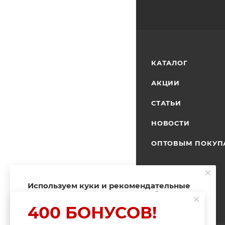
КАТАЛОГ
АКЦИИ
СТАТЬИ
НОВОСТИ
ОПТОВЫМ ПОКУП
Используем куки и рекомендательные
технологии для улучшения работы
сайта
400 БОНУСОВ!
Пользуясь сайтом Fishingband.ru, вы