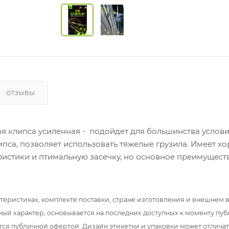
ОТЗЫВЫ
я клипса усиленная - подойдет для большинства услови
пса, позволяет использовать тяжелые грузила. Имеет х
ристики и птимальную засечку, но основное преимущест
 — возможность отстегивать грузило в нужных условиях
при ловле на течении, в коряжнике, траве.
теристиках, комплекте поставки, стране изготовления и внешнем 
ный характер, основывается на последних доступных к моменту пу
тся публичной офертой. Дизайн этикетки и упаковки может отлича