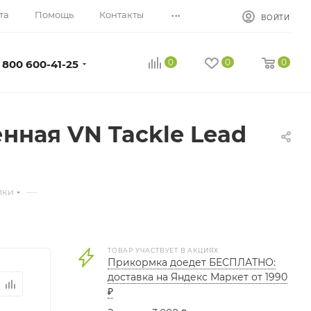
...
та
Помощь
Контакты
ВОЙТИ
0
0
0
 800 600-41-25
нная VN Tackle Lead
—
лки
ТОВАР УЧАСТВУЕТ В АКЦИЯХ
Прикормка доедет БЕСПЛАТНО:
доставка на Яндекс Маркет от 1990
₽