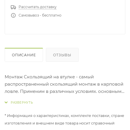
Рассчитать доставку
Самовывоз - бесплатно
ОПИСАНИЕ
ОТЗЫВЫ
Монтаж Скользящий на втулке - самый
распространенный скользящий монтаж в карповой
ловле. Применим в различных условиях. основным
преимуществом является отличная индикация
поклевки. Благодаря специальной форме втулки,
возможна быстрая смена из скользящего монтажа,
* Информация о характеристиках, комплекте поставки, стране
в глухой, надев сверху конус и зафиксировать
изготовления и внешнем виде товара носит справочный
надежно грузило.