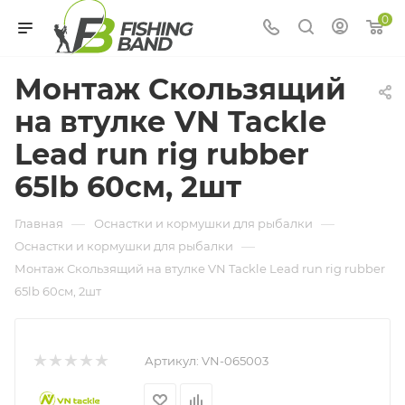
0
Монтаж Скользящий
на втулке VN Tackle
Lead run rig rubber
65lb 60см, 2шт
—
—
Главная
Оснастки и кормушки для рыбалки
—
Оснастки и кормушки для рыбалки
Монтаж Скользящий на втулке VN Tackle Lead run rig rubber
65lb 60см, 2шт
Артикул:
VN-065003