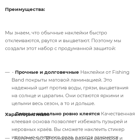
Преимущества:
Мы знаем, что обычные наклейки быстро
отклеиваются, рвутся и выцветают. Поэтому мы
создали этот набор с продуманной защитой:
-
Прочные и долговечные
Наклейки от Fishing
Band покрыты матовой ламинацией. Это
надежный щит против воды, грязи, выцветания
на солнце и царапин. Они остаются яркими и
целыми весь сезон, а то и дольше.
-
Легко и идеально ровно клеятся
Качественная
Характеристики:
клеевая основа позволяет избежать пузырей и
неровных краёв. Вы сможете наклеить стикер
идеально с первого раза, а когда захочется
· Количество: 18 стикеров разных размеров и