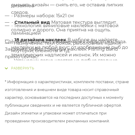
сменить дизайн — снять его, не оставив липких
дизайнов
следов.
· Размеры набора: 15х21 см
-
Стильный вид
Матовая текстура выглядит
· Технология: виниловые наклейки с матовой
солидно и дорого. Она приятна на ощупь.
ламинацией
-
18 дизайнов наклеек
В наборе вы найдете
Сделайте свой текл узнаваемым с первого взгляда.
· Назначение: текл боксы, рыболовные ящики,
наклейки на любой вкус: от изображений рыб до
Закажите набор стильных наклеек Fishing Band
ноутбуки, блокноты и т.д.
тематических надписей и иконок. Их можно
прямо сейчас!
· Установка: легко клеятся на любую гладкую
комбинировать и менять.
поверхность
· Удаление: снимаются без следов
* Информация о характеристиках, комплекте поставки, стране
изготовления и внешнем виде товара носит справочный
характер, основывается на последних доступных к моменту
публикации сведениях и не является публичной офертой.
Дизайн этикетки и упаковки может отличаться при
проведении производителем рекламных компаний.