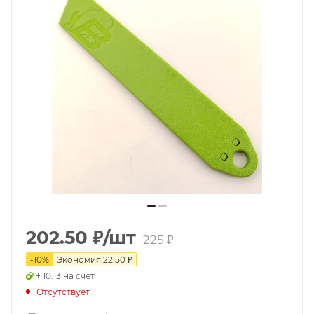
202.50
₽
/шт
225
₽
-
10
%
Экономия
22.50
₽
+ 10.13 на счет
Отсутствует