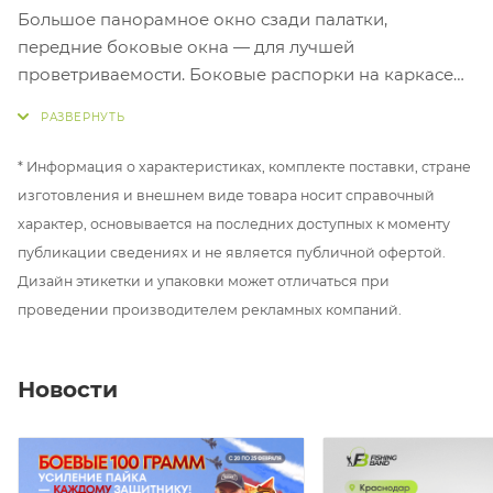
Большое панорамное окно сзади палатки,
передние боковые окна — для лучшей
проветриваемости. Боковые распорки на каркасе
для большей устойчивости. Пол из мягкого
приятного ПВХ материала. Внутренний тамбур,
который полностью демонтируется для создания
* Информация о характеристиках, комплекте поставки, стране
большего пространства, либо устанавливается для
изготовления и внешнем виде товара носит справочный
разделения раскладушек от остальных вещей.
характер, основывается на последних доступных к моменту
публикации сведениях и не является публичной офертой.
Все палатки поставляются в надежной сумке для
Дизайн этикетки и упаковки может отличаться при
переноски. Комплектуется также ПВХ-прозрачным
проведении производителем рекламных компаний.
окном для установки на дверь.
Размер палатки 280х300х175cm.
Новости
Водоустойчивость ткани — 12000 мм. осадков.
Транспортировочные габариты 140х30х28 см.