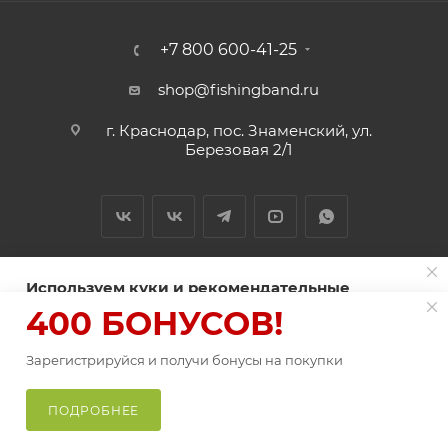
+7 800 600-41-25
shop@fishingband.ru
г. Краснодар, пос. Знаменский, ул.
Березовая 2/1
Используем куки и рекомендательные
технологии для улучшения работы сайта
400 БОНУСОВ!
2026 © ИП Нитиевский А.В.
Пользуясь сайтом Fishingband.ru, вы соглашаетесь на
использование
Зарегистрируйся и получи бонусы на покупки
файлов куки
.
В КОРЗИНУ
Оферта
ПРИНИМАЮ
ПОДРОБНЕЕ
Главная
Каталог
Корзина
Избранные
Кабинет