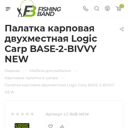
0
Палатка карповая
двухместная Logic
Carp BASE-2-BIVVY
NEW
—
—
Главная
Мебель для рыбалки
—
Карповые палатки и шатры
Палатка карповая двухместная Logic Carp BASE-2-BIVVY
NEW
Артикул:
LC-B2B-NEW