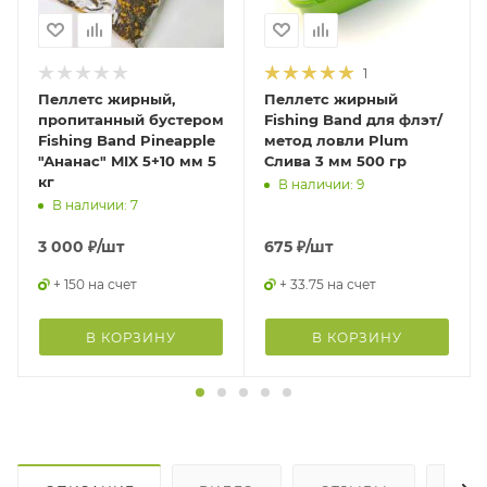
1
Пеллетс жирный,
Пеллетс жирный
пропитанный бустером
Fishing Band для флэт/
Fishing Band Pineapple
метод ловли Plum
"Ананас" MIX 5+10 мм 5
Слива 3 мм 500 гр
кг
В наличии: 9
В наличии: 7
3 000
₽
/шт
675
₽
/шт
+ 150 на счет
+ 33.75 на счет
В КОРЗИНУ
В КОРЗИНУ