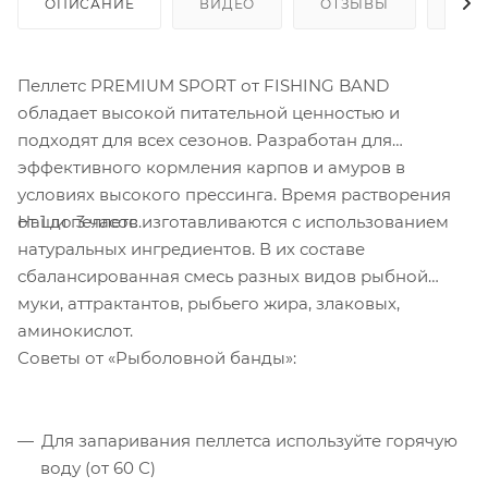
ОПИСАНИЕ
ВИДЕО
ОТЗЫВЫ
ОП
Пеллетс PREMIUM SPORT от FISHING BAND
обладает высокой питательной ценностью и
подходят для всех сезонов. Разработан для
эффективного кормления карпов и амуров в
условиях высокого прессинга. Время растворения
Наши пеллетс изготавливаются с использованием
от 1 до 3 часов.
натуральных ингредиентов. В их составе
сбалансированная смесь разных видов рыбной
муки, аттрактантов, рыбьего жира, злаковых,
аминокислот.
Советы от «Рыболовной банды»:
Для запаривания пеллетса используйте горячую
воду (от 60 С)