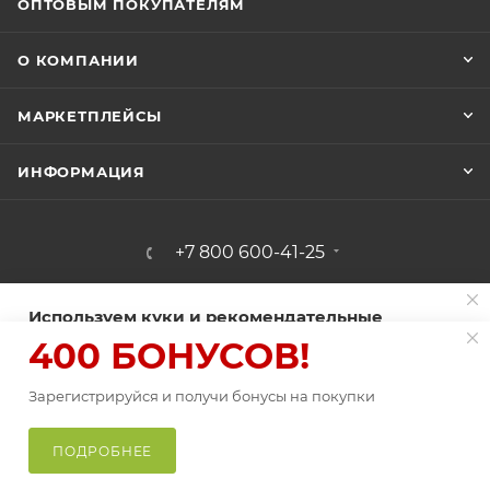
ОПТОВЫМ ПОКУПАТЕЛЯМ
О КОМПАНИИ
МАРКЕТПЛЕЙСЫ
ИНФОРМАЦИЯ
+7 800 600-41-25
shop@fishingband.ru
Используем куки и рекомендательные
технологии для улучшения работы сайта
г. Краснодар, пос. Знаменский, ул.
400 БОНУСОВ!
Березовая 2/1
Пользуясь сайтом Fishingband.ru, вы соглашаетесь на
использование
Зарегистрируйся и получи бонусы на покупки
файлов куки
.
В КОРЗИНУ
ПРИНИМАЮ
ПОДРОБНЕЕ
Главная
Каталог
Корзина
Избранные
Кабинет