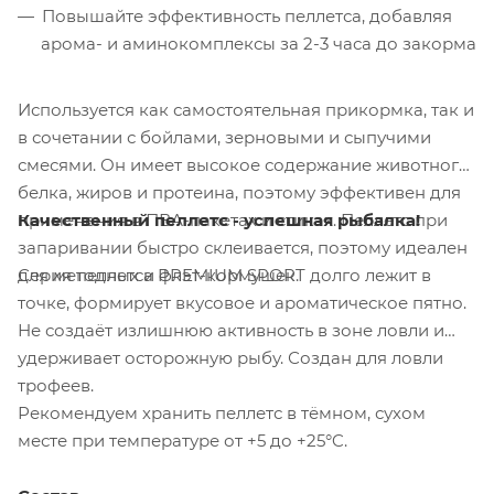
Повышайте эффективность пеллетса, добавляя
арома- и аминокомплексы за 2-3 часа до закорма
Используется как самостоятельная прикормка, так и
в сочетании с бойлами, зерновыми и сыпучими
смесями. Он имеет высокое содержание животного
белка, жиров и протеина, поэтому эффективен для
Качественный пеллетс - успешная рыбалка!
применения в ПВА-пакетах и стиках. Пеллетс при
запаривании быстро склеивается, поэтому идеален
Серия пеллетса PREMIUM SPORT долго лежит в
для методных и флэт-кормушек.
точке, формирует вкусовое и ароматическое пятно.
Не создаёт излишнюю активность в зоне ловли и
удерживает осторожную рыбу. Создан для ловли
трофеев.
Рекомендуем хранить пеллетс в тёмном, сухом
месте при температуре от +5 до +25°C.