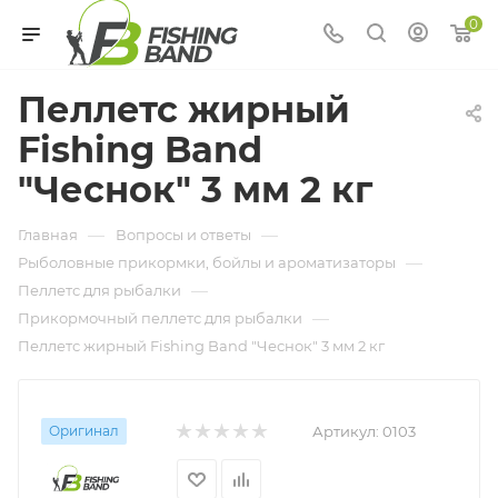
0
Пеллетс жирный
Fishing Band
"Чеснок" 3 мм 2 кг
—
—
Главная
Вопросы и ответы
—
Рыболовные прикормки, бойлы и ароматизаторы
—
Пеллетс для рыбалки
—
Прикормочный пеллетс для рыбалки
Пеллетс жирный Fishing Band "Чеснок" 3 мм 2 кг
Оригинал
Артикул:
0103