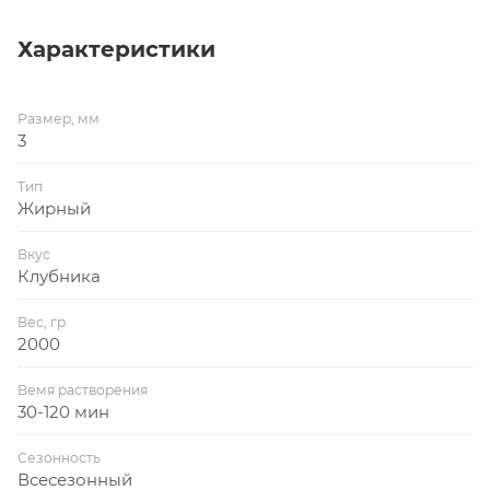
Характеристики
Размер, мм
3
Тип
Жирный
Вкус
Клубника
Вес, гр
2000
Вемя растворения
30-120 мин
Сезонность
Всесезонный