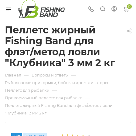
0
Пеллетс жирный
Fishing Band для
флэт/метод ловли
"Клубника" 3 мм 2 кг
—
—
Главная
Вопросы и ответы
—
Рыболовные прикормки, бойлы и ароматизаторы
—
Пеллетс для рыбалки
—
Прикормочный пеллетс для рыбалки
Пеллетс жирный Fishing Band для флэт/метод ловли
"Клубника" 3 мм 2 кг