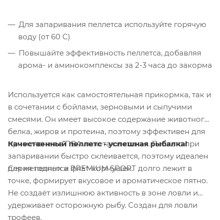
Для запаривания пеллетса используйте горячую
воду (от 60 С)
Повышайте эффективность пеллетса, добавляя
арома- и аминокомплексы за 2-3 часа до закорма
Используется как самостоятельная прикормка, так и
в сочетании с бойлами, зерновыми и сыпучими
смесями. Он имеет высокое содержание животного
белка, жиров и протеина, поэтому эффективен для
Качественный пеллетс - успешная рыбалка!
применения в ПВА-пакетах и стиках. Пеллетс при
запаривании быстро склеивается, поэтому идеален
Серия пеллетса PREMIUM SPORT долго лежит в
для методных и флэт-кормушек.
точке, формирует вкусовое и ароматическое пятно.
Не создаёт излишнюю активность в зоне ловли и
удерживает осторожную рыбу. Создан для ловли
трофеев.