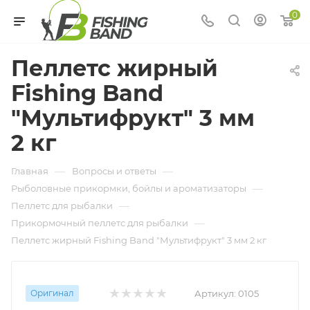
0
Пеллетс жирный
Fishing Band
"Мультифрукт" 3 мм
2 кг
—
—
Главная
Вопросы и ответы
—
Рыболовные прикормки, бойлы и ароматизаторы
—
Пеллетс для рыбалки
—
Прикормочный пеллетс для рыбалки
Пеллетс жирный Fishing Band "Мультифрукт" 3 мм 2 кг
Оригинал
Артикул:
0105