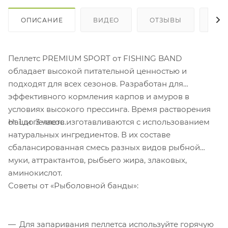
ОПИСАНИЕ
ВИДЕО
ОТЗЫВЫ
ОП
Пеллетс PREMIUM SPORT от FISHING BAND
обладает высокой питательной ценностью и
подходят для всех сезонов. Разработан для
эффективного кормления карпов и амуров в
условиях высокого прессинга. Время растворения
Наши пеллетс изготавливаются с использованием
от 1 до 3 часов.
натуральных ингредиентов. В их составе
сбалансированная смесь разных видов рыбной
муки, аттрактантов, рыбьего жира, злаковых,
аминокислот.
Советы от «Рыболовной банды»:
Для запаривания пеллетса используйте горячую