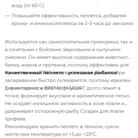
воду (от 60 С)
Повышайте эффективность пеллетса, добавляя
арома- и аминокомплексы за 2-3 часа до закорма
Используется как самостоятельная прикормка, так и
в сочетании с бойлами, зерновыми и сыпучими
смесями. Он имеет высокое содержание животного
белка, жиров и протеина, поэтому эффективен для
Качественный пеллетс - успешная рыбалка!
применения в ПВА-пакетах и стиках. Пеллетс при
запаривании быстро склеивается, поэтому идеален
Серия пеллетса PREMIUM SPORT долго лежит в
для методных и флэт-кормушек.
точке, формирует вкусовое и ароматическое пятно.
Не создаёт излишнюю активность в зоне ловли и
удерживает осторожную рыбу. Создан для ловли
трофеев.
Рекомендуем хранить пеллетс в тёмном, сухом
месте при температуре от +5 до +25°C.