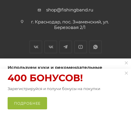
shop@fishingband.ru
г. Краснодар, пос. Знаменский, ул.
Березовая 2/1
Используем куки и рекомендательные
технологии для улучшения работы сайта
400 БОНУСОВ!
2026 © ИП Нитиевский А.В.
Пользуясь сайтом Fishingband.ru, вы соглашаетесь на
использование
Зарегистрируйся и получи бонусы на покупки
файлов куки
.
В КОРЗИНУ
Оферта
ПРИНИМАЮ
ПОДРОБНЕЕ
Главная
Каталог
Корзина
Избранные
Кабинет