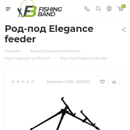
0
Род-под Elegance
feeder
—
—
Главная
Аксессуары для рыбалки
—
Род-поды для рыбалки
Род-под Elegance feeder
Артикул:
FXEL-220002