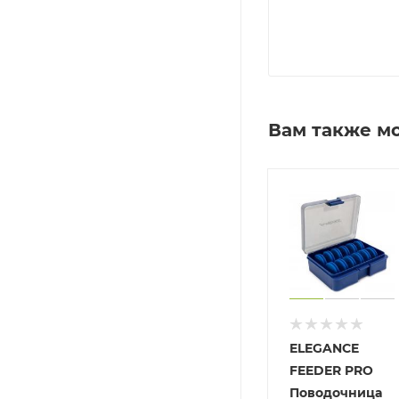
Вам также м
Рыболовная
Рыболовная
ELEGANCE
оробка
коробка
FEEDER PRO
autilus
Nautilus
Поводочница