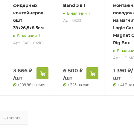
фидерных
Band 5 в 1
монтажн
контейнеров
поводоч
В наличии: 1
6шт
на магни
Арт.: 0323
39х26,5х8,5см
Logic Ca
Magnet 
В наличии: 1
Rig Box
Арт.: FXEL-012101
В наличи
Арт.: LC-M
3 666
₽
6 500
₽
1 390
₽
/
/шт
/шт
шт
+ 109.98 на счет
+ 325 на счет
+ 41.7 на
ОТЗЫВЫ