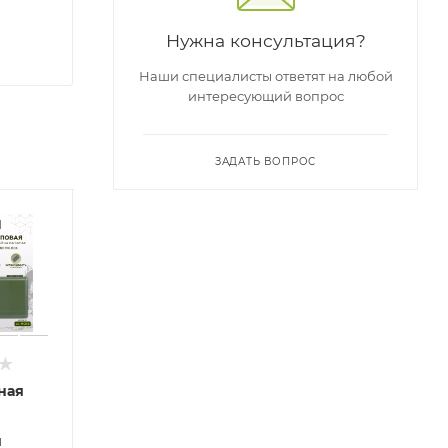
Нужна консультация?
Наши специалисты ответят на любой
интересующий вопрос
ЗАДАТЬ ВОПРОС
ная
Коробка
Рыболовная
Р
карповая для
коробка для
к
я
мелочей на
оснастки
о