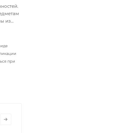
ностей.
редметам
ны из
Они
виде
бликации
ться при