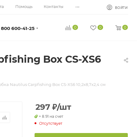
...
та
Помощь
Контакты
ВОЙТИ
0
0
0
 800 600-41-25
fishing Box CS-XS6
ка Nautilus Carpfishing Box CS-XS6 10,2х8,7х2,4 см
297
₽
/шт
+ 8.91 на счет
Отсутствует