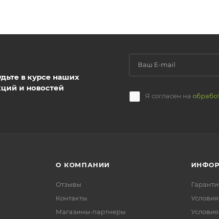
удьте в курсе наших
кций и новостей
Я согласен на
обрабо
О КОМПАНИИ
ИНФО
Отзывы
Гаранти
Контакты
Условия
Магазины-партнеры
Условия