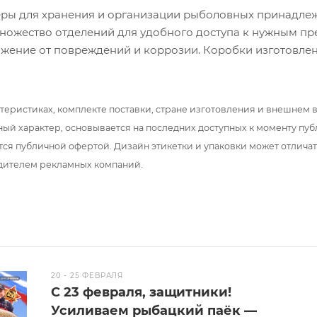
ры для хранения и организации рыболовных принадлеж
ножество отделений для удобного доступа к нужным п
жение от повреждений и коррозии. Коробки изготовле
ых материалов и подходят для разных типов рыбалки. 
даться рыбалкой без лишней головной боли.
теристиках, комплекте поставки, стране изготовления и внешнем 
ный характер, основывается на последних доступных к моменту пу
х2,4 см
тся публичной офертой. Дизайн этикетки и упаковки может отлича
дителем рекламных компаний.
20 - 25 ФЕВРАЛЯ
С 23 февраля, защитники!
Усиливаем рыбацкий паёк —