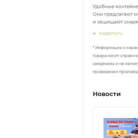
Удобные контейне
Они предлагают м
и защищают снаря
высококачественн
позволяют наслаж
* Информация о харак
Прочный пластик.
товара носит справоч
Габариты: 10,2х8,7
сведениях и не являе
проведении произво
Новости