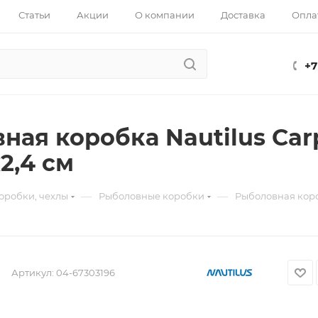
Статьи
Акции
О компании
Доставка
Опла
+7
ная коробка Nautilus Carp
х2,4 см
—
—
коробки, чехлы
Рыболовные коробки
Рыболовная короб
Артикул:
04-67303196