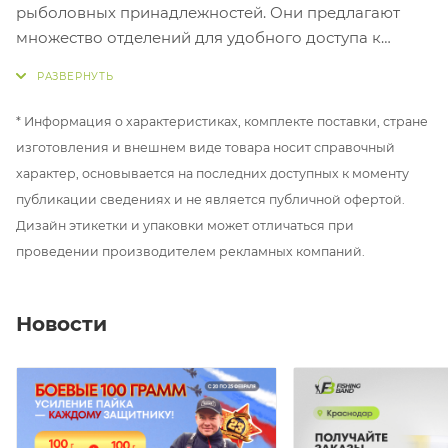
рыболовных принадлежностей. Они предлагают
множество отделений для удобного доступа к
нужным предметам и защищают снаряжение от
повреждений и коррозии. Коробки изготовлены из
высококачественных материалов и подходят для
* Информация о характеристиках, комплекте поставки, стране
разных типов рыбалки. Они позволяют
изготовления и внешнем виде товара носит справочный
наслаждаться рыбалкой без лишней головной боли.
характер, основывается на последних доступных к моменту
публикации сведениях и не является публичной офертой.
Прочный пластик.
Дизайн этикетки и упаковки может отличаться при
Габариты: 10,2х8,7х2,4 см
проведении производителем рекламных компаний.
Новости