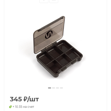
345
₽
/шт
+ 10.35 на счет