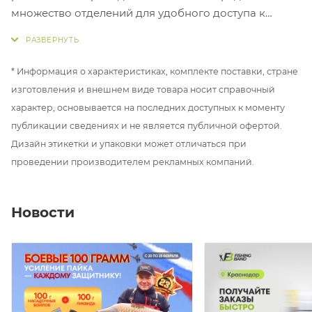
множество отделений для удобного доступа к
нужным предметам и защищают снаряжение от
повреждений и коррозии. Коробки изготовлены из
высококачественных материалов и подходят для
* Информация о характеристиках, комплекте поставки, стране
разных типов рыбалки. Они позволяют
изготовления и внешнем виде товара носит справочный
наслаждаться рыбалкой без лишней головной боли.
характер, основывается на последних доступных к моменту
публикации сведениях и не является публичной офертой.
Прочный пластик.
Дизайн этикетки и упаковки может отличаться при
Габариты: 10,2х8,7х2,4 см
проведении производителем рекламных компаний.
Новости