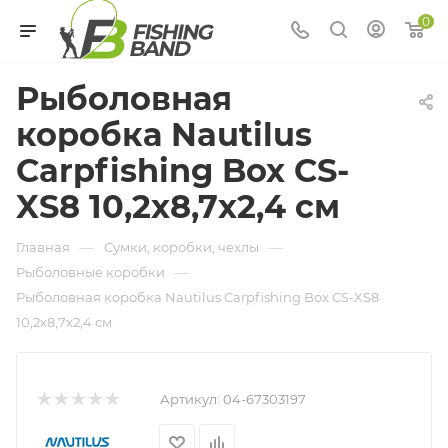
0
Рыболовная
коробка Nautilus
Carpfishing Box CS-
XS8 10,2х8,7х2,4 см
—
—
Главная
Сумки, коробки, чехлы
—
Рыболовные коробки
Рыболовная коробка Nautilus Carpfishing Box CS-XS8
10,2х8,7х2,4 см
Артикул:
04-67303197