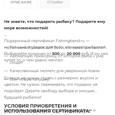
ОПИСАНИЕ
ОТЗЫВЫ
Не знаете, что подарить рыбаку? Подарите ему
море возможностей!
Подарочный сертификат Fishingband.ru —
идеальный подарок для того, кто живет рыбалкой.
Тот самый уловистый бойл, который все хвалят
Выбирайте номинал от
500
до
20 000
руб. И он сам
Ароматную прикормку, от которой рыба с ума
купит то, о чем давно мечтал:
сходит
Качественный пеллетс для уверенной ловли
Больше не нужно гадать с размером, вкусом и
Или новую катушку!
цветом. Не нужно переживать, что подарок не
подойдет. Дарите свободу выбора и эмоции
будущей рыбалки!
УСЛОВИЯ ПРИОБРЕТЕНИЯ И
Сертификат действует год, а воспоминания о
ИСПОЛЬЗОВАНИЯ СЕРТИФИКАТА: