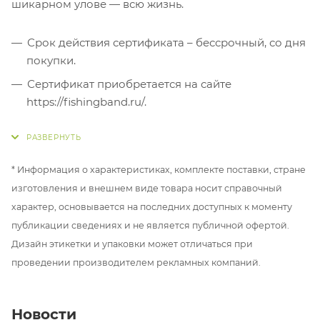
шикарном улове — всю жизнь.
Срок действия сертификата – бессрочный, со дня
покупки.
Сертификат приобретается на сайте
https://fishingband.ru/.
Сертификат действует на все товары сайта
https://fishingband.ru/.
При превышении суммы выбранного
* Информация о характеристиках, комплекте поставки, стране
покупателем товара над номиналом сертификата
изготовления и внешнем виде товара носит справочный
покупателем производится доплата в размере
характер, основывается на последних доступных к моменту
разницы между ценой товара и номиналом
публикации сведениях и не является публичной офертой.
сертификата. Доплату за товар можно внести
Дизайн этикетки и упаковки может отличаться при
любым способом оплаты, указанным на сайте.
проведении производителем рекламных компаний.
Доставка заказа осуществляется за счет
покупателя.
Новости