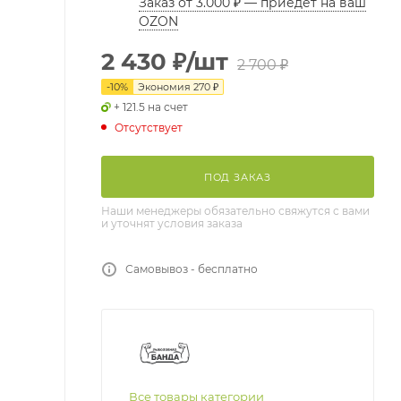
Заказ от 3.000 ₽ — приедет на ваш
OZON
2 430
₽
/шт
2 700
₽
-
10
%
Экономия
270
₽
+ 121.5 на счет
Отсутствует
ПОД ЗАКАЗ
Наши менеджеры обязательно свяжутся с вами
и уточнят условия заказа
Самовывоз - бесплатно
Все товары категории