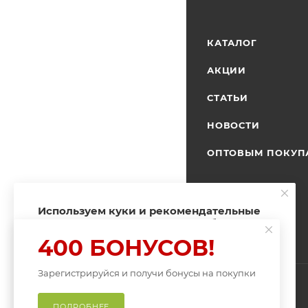
КАТАЛОГ
АКЦИИ
СТАТЬИ
НОВОСТИ
ОПТОВЫМ ПОКУП
Используем куки и рекомендательные
технологии для улучшения работы
сайта
400 БОНУСОВ!
Пользуясь сайтом Fishingband.ru, вы
соглашаетесь на использование
Зарегистрируйся и получи бонусы на покупки
файлов куки
.
ПРИНИМАЮ
ПОДРОБНЕЕ