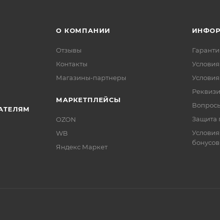
О КОМПАНИИ
ИНФО
Отзывы
Гаранти
Контакты
Условия
Магазины-партнеры
Условия
Реквиз
МАРКЕТПЛЕЙСЫ
Вопросы
АТЕЛЯМ
Защита 
OZON
Условия
WB
бонусов
Яндекс Маркет