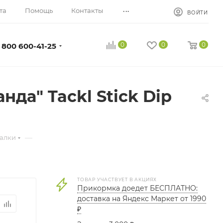
...
та
Помощь
Контакты
ВОЙТИ
0
0
0
 800 600-41-25
да" Tackl Stick Dip
—
балки
ТОВАР УЧАСТВУЕТ В АКЦИЯХ
Прикормка доедет БЕСПЛАТНО:
доставка на Яндекс Маркет от 1990
₽