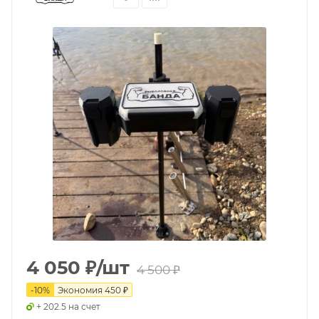
4 050
₽
/шт
4 500
₽
-
10
%
Экономия
450
₽
+ 202.5 на счет