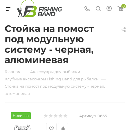
0
Стойка на помост
под модульную
систему - черная,
алюминевая
—
—
Главная
Аксессуары для рыбалки
—
Клубные аксессуары Fishing Band для рыбалки
Стойка на помост под модульную систему - черная,
алюминевая
Новинка
Артикул:
0665