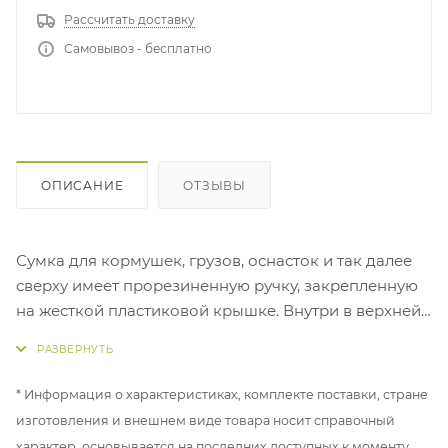
Рассчитать доставку
Самовывоз - бесплатно
ОПИСАНИЕ
ОТЗЫВЫ
Сумка для кормушек, грузов, оснасток и так далее
сверху имеет прорезиненную ручку, закрепленную
на жесткой пластиковой крышке. Внутри в верхней
части расположен дополнительный карман из сетки
на молнии, нижняя часть разделена эластичными
перегородками на 4 ячейки, которые крепятся с
* Информация о характеристиках, комплекте поставки, стране
помощью липучек, благодаря чему количество и
изготовления и внешнем виде товара носит справочный
размеры ячеек можно варьировать при
характер, основывается на последних доступных к моменту