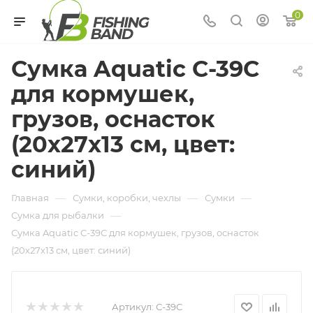
0
Сумка Aquatic С-39С
для кормушек,
грузов, оснасток
(20х27х13 см, цвет:
синий)
—
—
—
Главная
Сумки, коробки, чехлы
Сумки
—
Сумка для рыбалки
Сумка Aquatic С-39С для кормушек, грузов, оснасток
(20х27х13 см, цвет: синий)
Артикул:
С-39С